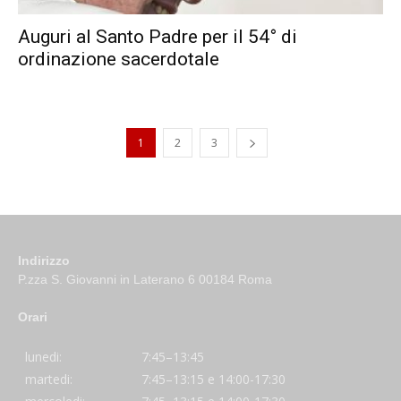
Auguri al Santo Padre per il 54° di
ordinazione sacerdotale
1
2
3
Indirizzo
P.zza S. Giovanni in Laterano 6 00184 Roma
Orari
lunedi:
7:45–13:45
martedi:
7:45–13:15 e 14:00-17:30