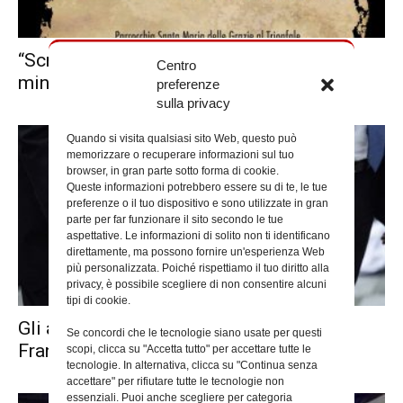
“Scripta manent”, corso su calligrafia e
Centro
miniatura
preferenze
sulla privacy
Quando si visita qualsiasi sito Web, questo può
memorizzare o recuperare informazioni sul tuo
browser, in gran parte sotto forma di cookie.
Queste informazioni potrebbero essere su di te, le tue
preferenze o il tuo dispositivo e sono utilizzate in gran
parte per far funzionare il sito secondo le tue
aspettative. Le informazioni di solito non ti identificano
direttamente, ma possono fornire un'esperienza Web
più personalizzata. Poiché rispettiamo il tuo diritto alla
privacy, è possibile scegliere di non consentire alcuni
tipi di cookie.
Gli auguri di buon compleanno a Papa
Se concordi che le tecnologie siano usate per questi
Francesco dalla diocesi di...
scopi, clicca su "Accetta tutto" per accettare tutte le
tecnologie. In alternativa, clicca su "Continua senza
accettare" per rifiutare tutte le tecnologie non
essenziali. Puoi anche scegliere per categoria