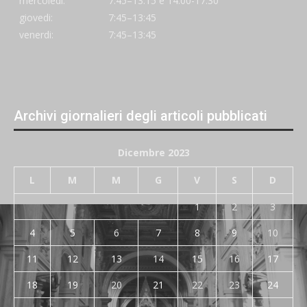
mercoledi:
7:45–13:15 e 14:00-17:30
giovedi:
7:45–13:45
venerdi:
7:45–13:45
Archivi giornalieri degli articoli pubblicati
Dicembre 2023
L
M
M
G
V
S
D
1
2
3
4
5
6
7
8
9
10
11
12
13
14
15
16
17
18
19
20
21
22
23
24