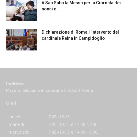
A San Saba la Messa per la Giornata dei
nonni e...
Dichiarazione di Roma, l’intervento del
cardinale Reina in Campidoglio
Indirizzo
P.zza S. Giovanni in Laterano 6 00184 Roma
Orari
lunedi:
7:45–13:45
martedi:
7:45–13:15 e 14:00-17:30
mercoledi:
7:45–13:15 e 14:00-17:30