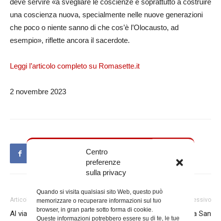
deve servire «a svegliare le coscienze e soprattutto a costruire
una coscienza nuova, specialmente nelle nuove generazioni
che poco o niente sanno di che cos’è l’Olocausto, ad
esempio», riflette ancora il sacerdote.
Leggi l’articolo completo su Romasette.it
2 novembre 2023
Centro
preferenze
sulla privacy
Quando si visita qualsiasi sito Web, questo può
Articolo precedente
Articolo successivo
memorizzare o recuperare informazioni sul tuo
browser, in gran parte sotto forma di cookie.
Al via le celebrazioni per i 1700
Il 27 novembre la Messa a San
Queste informazioni potrebbero essere su di te, le tue