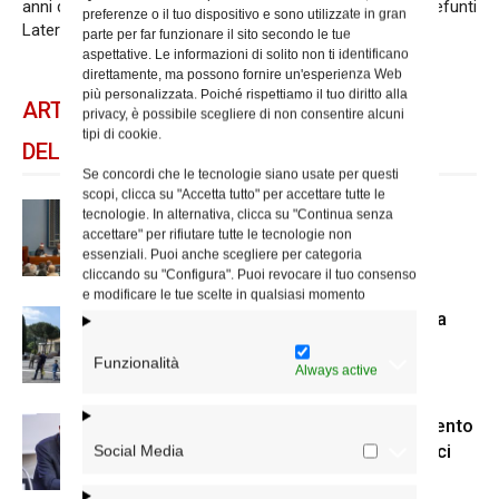
anni di San Giovanni in
Giovanni per i defunti
preferenze o il tuo dispositivo e sono utilizzate in gran
Laterano
parte per far funzionare il sito secondo le tue
aspettative. Le informazioni di solito non ti identificano
direttamente, ma possono fornire un'esperienza Web
più personalizzata. Poiché rispettiamo il tuo diritto alla
ARTICOLI CORRELATI
privacy, è possibile scegliere di non consentire alcuni
tipi di cookie.
DELLO STESSO AUTORE
Se concordi che le tecnologie siano usate per questi
scopi, clicca su "Accetta tutto" per accettare tutte le
Cristiani e musulmani sulla strada
tecnologie. In alternativa, clicca su "Continua senza
accettare" per rifiutare tutte le tecnologie non
«dell’amicizia e della fraternità»
essenziali. Puoi anche scegliere per categoria
cliccando su "Configura". Puoi revocare il tuo consenso
e modificare le tue scelte in qualsiasi momento
Cristiani e musulmani in dialogo alla
Grande Moschea
Funzionalità
Always active
La 37ª Giornata per l’approfondimento
e lo sviluppo del dialogo tra cattolici
Social Media
ed ebrei