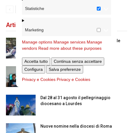
Statistiche
Articoli recenti
Marketing
Spin Time: la dichiarazione del cardinale
Manage options
Manage services
Manage
vicario
vendors
Read more about these purposes
Accetta tutto
Continua senza accettare
Configura
Scienze Applicate, la nuova proposta
Salva preferenze
dell’Istituto Paritario Sant’Apollinare
Privacy e Cookies
Privacy e Cookies
Dal 28 al 31 agosto il pellegrinaggio
diocesano a Lourdes
Nuove nomine nella diocesi di Roma