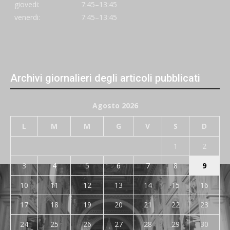
giovedi:
7:45–13:45
venerdi:
7:45–13:45
Archivi giornalieri degli articoli pubblicati
Agosto 2026
L
M
M
G
V
S
D
1
2
3
4
5
6
7
8
9
10
11
12
13
14
15
16
17
18
19
20
21
22
23
24
25
26
27
28
29
30