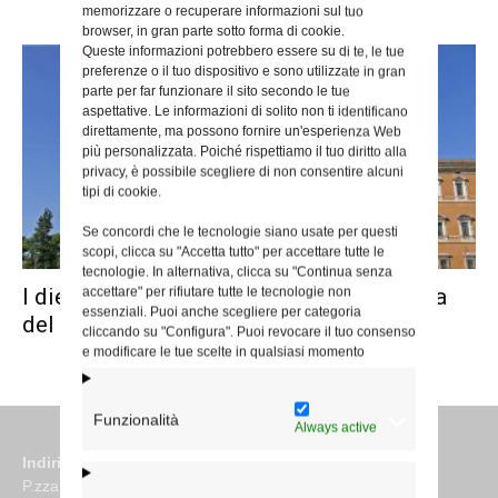
memorizzare o recuperare informazioni sul tuo
browser, in gran parte sotto forma di cookie.
Queste informazioni potrebbero essere su di te, le tue
preferenze o il tuo dispositivo e sono utilizzate in gran
parte per far funzionare il sito secondo le tue
aspettative. Le informazioni di solito non ti identificano
direttamente, ma possono fornire un'esperienza Web
più personalizzata. Poiché rispettiamo il tuo diritto alla
privacy, è possibile scegliere di non consentire alcuni
tipi di cookie.
Se concordi che le tecnologie siano usate per questi
scopi, clicca su "Accetta tutto" per accettare tutte le
tecnologie. In alternativa, clicca su "Continua senza
I dieci anni dell’Ordo Viduarum. La lettera
accettare" per rifiutare tutte le tecnologie non
essenziali. Puoi anche scegliere per categoria
del cardinale De Donatis
cliccando su "Configura". Puoi revocare il tuo consenso
e modificare le tue scelte in qualsiasi momento
Funzionalità
Always active
Indirizzo
P.zza S. Giovanni in Laterano 6 00184 Roma