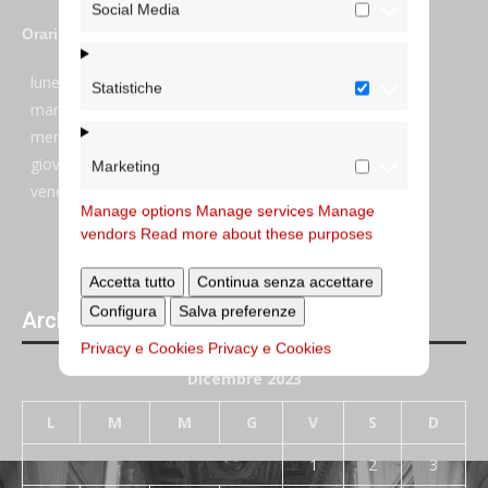
Social Media
Orari
lunedi:
7:45–13:45
Statistiche
martedi:
7:45–13:15 e 14:00-17:30
mercoledi:
7:45–13:15 e 14:00-17:30
giovedi:
7:45–13:45
Marketing
venerdi:
7:45–13:45
Manage options
Manage services
Manage
vendors
Read more about these purposes
Accetta tutto
Continua senza accettare
Configura
Salva preferenze
Archivi giornalieri degli articoli pubblicati
Privacy e Cookies
Privacy e Cookies
Dicembre 2023
L
M
M
G
V
S
D
1
2
3