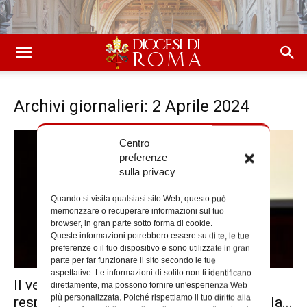
Archivi giornalieri: 2 Aprile 2024
Centro
preferenze
sulla privacy
Quando si visita qualsiasi sito Web, questo può
memorizzare o recuperare informazioni sul tuo
browser, in gran parte sotto forma di cookie.
Queste informazioni potrebbero essere su di te, le tue
preferenze o il tuo dispositivo e sono utilizzate in gran
parte per far funzionare il sito secondo le tue
aspettative. Le informazioni di solito non ti identificano
Il vescovo Reina nuovo vescovo
direttamente, ma possono fornire un'esperienza Web
più personalizzata. Poiché rispettiamo il tuo diritto alla
responsabile del Servizio diocesano per la...