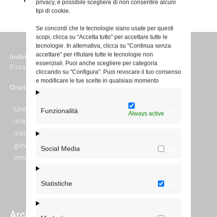
privacy, è possibile scegliere di non consentire alcuni
tipi di cookie.
Se concordi che le tecnologie siano usate per questi
scopi, clicca su "Accetta tutto" per accettare tutte le
tecnologie. In alternativa, clicca su "Continua senza
accettare" per rifiutare tutte le tecnologie non
Indirizzo
essenziali. Puoi anche scegliere per categoria
P.zza S. Giovanni in Laterano 6 00184 Roma
cliccando su "Configura". Puoi revocare il tuo consenso
e modificare le tue scelte in qualsiasi momento
Orari
lunedi:
7:45–13:45
Funzionalità
Always active
martedi:
7:45–13:15 e 14:00-17:30
mercoledi:
7:45–13:15 e 14:00-17:30
giovedi:
7:45–13:45
Social Media
venerdi:
7:45–13:45
Statistiche
Archivi giornalieri degli articoli pubblicati