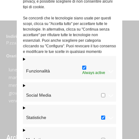
privacy, è possibile scegliere di non consentire alcuni
tipi di cookie.
Se concordi che le tecnologie siano usate per questi
scopi, clicca su "Accetta tutto" per accettare tutte le
tecnologie. In alternativa, clicca su "Continua senza
accettare" per rifiutare tutte le tecnologie non
Indirizzo
essenziali. Puoi anche scegliere per categoria
P.zza S. Giovanni in Laterano 6 00184 Roma
cliccando su "Configura". Puoi revocare il tuo consenso
e modificare le tue scelte in qualsiasi momento
Orari
lunedi:
7:45–13:45
Funzionalità
Always active
martedi:
7:45–13:15 e 14:00-17:30
mercoledi:
7:45–13:15 e 14:00-17:30
giovedi:
7:45–13:45
Social Media
venerdi:
7:45–13:45
Statistiche
Archivi giornalieri degli articoli pubblicati