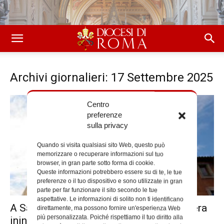
Archivi giornalieri: 17 Settembre 2025
Centro
preferenze
sulla privacy
Quando si visita qualsiasi sito Web, questo può
memorizzare o recuperare informazioni sul tuo
browser, in gran parte sotto forma di cookie.
Queste informazioni potrebbero essere su di te, le tue
preferenze o il tuo dispositivo e sono utilizzate in gran
parte per far funzionare il sito secondo le tue
aspettative. Le informazioni di solito non ti identificano
A San Giuseppe dei Falegnami la preghiera
direttamente, ma possono fornire un'esperienza Web
più personalizzata. Poiché rispettiamo il tuo diritto alla
ininterrotta per Gaza e...