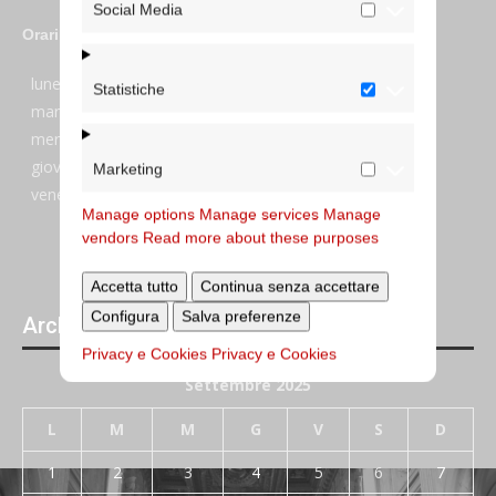
Social Media
Orari
lunedi:
7:45–13:45
Statistiche
martedi:
7:45–13:15 e 14:00-17:30
mercoledi:
7:45–13:15 e 14:00-17:30
giovedi:
7:45–13:45
Marketing
venerdi:
7:45–13:45
Manage options
Manage services
Manage
vendors
Read more about these purposes
Accetta tutto
Continua senza accettare
Configura
Salva preferenze
Archivi giornalieri degli articoli pubblicati
Privacy e Cookies
Privacy e Cookies
Settembre 2025
L
M
M
G
V
S
D
1
2
3
4
5
6
7