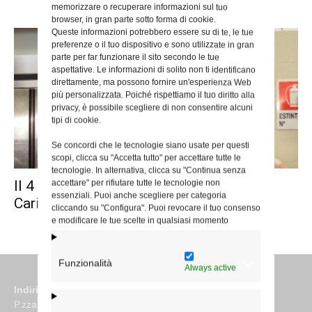
memorizzare o recuperare informazioni sul tuo
browser, in gran parte sotto forma di cookie.
Queste informazioni potrebbero essere su di te, le tue
preferenze o il tuo dispositivo e sono utilizzate in gran
parte per far funzionare il sito secondo le tue
aspettative. Le informazioni di solito non ti identificano
direttamente, ma possono fornire un'esperienza Web
più personalizzata. Poiché rispettiamo il tuo diritto alla
privacy, è possibile scegliere di non consentire alcuni
tipi di cookie.
Se concordi che le tecnologie siano usate per questi
scopi, clicca su "Accetta tutto" per accettare tutte le
tecnologie. In alternativa, clicca su "Continua senza
Il 4 ottobre l’assemblea degli operatori
accettare" per rifiutare tutte le tecnologie non
essenziali. Puoi anche scegliere per categoria
Caritas
cliccando su "Configura". Puoi revocare il tuo consenso
e modificare le tue scelte in qualsiasi momento
Funzionalità
Always active
Indirizzo
P.zza S. Giovanni in Laterano 6 00184 Roma