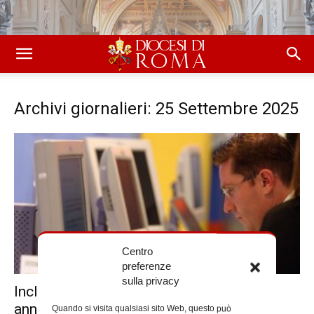
Archivi giornalieri: 25 Settembre 2025
Centro
preferenze
sulla privacy
Inclusione sociale e lavoro dignitoso: tre
anni del progetto “Officina delle...
Quando si visita qualsiasi sito Web, questo può