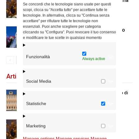
La Madonna della Neve a Santa Maria
Se concordi che le tecnologie siano usate per questi
Maggiore
scopi, clicca su "Accetta tutto" per accettare tutte le
tecnologie. In alternativa, clicca su "Continua senza
accettare" per rifiutare tutte le tecnologie non
essenziali. Puoi anche scegliere per categoria
Dal 28 al 31 agosto il pellegrinaggio
cliccando su "Configura". Puoi revocare il tuo consenso
diocesano a Lourdes
e modificare le tue scelte in qualsiasi momento
Funzionalità
Always active
Articoli recenti
Social Media
Chiusura estiva degli Uffici del Vicariato di
Roma
Statistiche
La Madonna della Neve a Santa Maria
Marketing
Maggiore
Manage options
Manage services
Manage