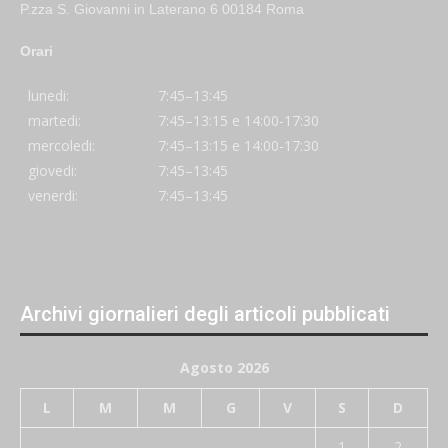
P.zza S. Giovanni in Laterano 6 00184 Roma
Orari
lunedi:
7:45–13:45
martedi:
7:45–13:15 e 14:00-17:30
mercoledi:
7:45–13:15 e 14:00-17:30
giovedi:
7:45–13:45
venerdi:
7:45–13:45
Archivi giornalieri degli articoli pubblicati
Agosto 2026
L
M
M
G
V
S
D
1
2