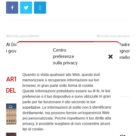
Articolo precedente
Articolo successivo
Al Divino Amore una serata per
E’ tornato alla casa del Padre
Centro
i giovani sul tema della Gmg
Pietro Luigi, papà di monsignor
preferenze
Giuseppe Tonello
sulla privacy
Quando si visita qualsiasi sito Web, questo può
ARTICOLI CORRELATI
memorizzare o recuperare informazioni sul tuo
browser, in gran parte sotto forma di cookie.
DELLO STESSO AUTORE
Queste informazioni potrebbero essere su di te, le tue
preferenze o il tuo dispositivo e sono utilizzate in gran
parte per far funzionare il sito secondo le tue
Chiusura estiva degli Uffici del
aspettative. Le informazioni di solito non ti identificano
direttamente, ma possono fornire un'esperienza Web
Vicariato di Roma
più personalizzata. Poiché rispettiamo il tuo diritto alla
privacy, è possibile scegliere di non consentire alcuni
tipi di cookie.