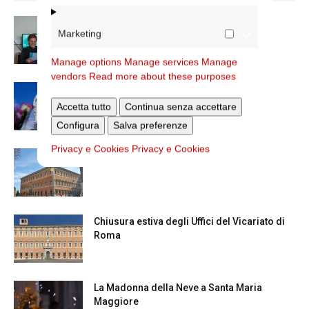
Scienze Applicate, la nuova proposta
Marketing
dell’Istituto Paritario Sant’Apollinare
Manage options
Manage services
Manage
vendors
Read more about these purposes
Dal 28 al 31 agosto il pellegrinaggio
diocesano a Lourdes
Accetta tutto
Continua senza accettare
Configura
Salva preferenze
Privacy e Cookies
Privacy e Cookies
Nuove nomine nella diocesi di Roma
Chiusura estiva degli Uffici del Vicariato di
Roma
La Madonna della Neve a Santa Maria
Maggiore