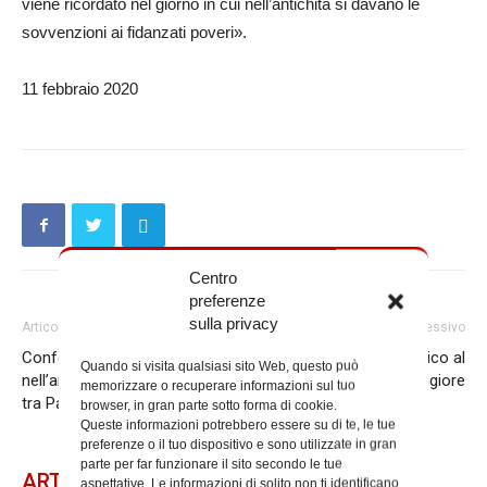
viene ricordato nel giorno in cui nell’antichità si davano le
sovvenzioni ai fidanzati poveri».
11 febbraio 2020
Centro
preferenze
sulla privacy
Articolo precedente
Articolo successivo
Conferenza e concerto
Corso di canto liturgico al
Quando si visita qualsiasi sito Web, questo può
nell’anniversario dell’incontro
Seminario Maggiore
memorizzare o recuperare informazioni sul tuo
tra Papa Francesco e Kirill
browser, in gran parte sotto forma di cookie.
Queste informazioni potrebbero essere su di te, le tue
preferenze o il tuo dispositivo e sono utilizzate in gran
parte per far funzionare il sito secondo le tue
ARTICOLI CORRELATI
aspettative. Le informazioni di solito non ti identificano