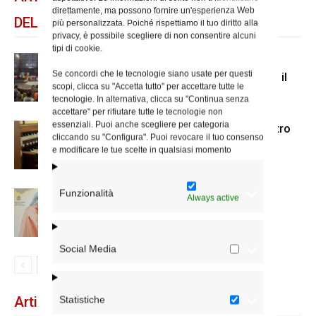
direttamente, ma possono fornire un'esperienza Web
DELLO STESSO AUTORE
più personalizzata. Poiché rispettiamo il tuo diritto alla
privacy, è possibile scegliere di non consentire alcuni
tipi di cookie.
Le comunità etniche di Roma in
Se concordi che le tecnologie siano usate per questi
pellegrinaggio al Divino Amore con il
scopi, clicca su "Accetta tutto" per accettare tutte le
cardinale Reina
tecnologie. In alternativa, clicca su "Continua senza
accettare" per rifiutare tutte le tecnologie non
essenziali. Puoi anche scegliere per categoria
Musica e canto nella liturgia, incontro
cliccando su "Configura". Puoi revocare il tuo consenso
di formazione il 9 maggio
e modificare le tue scelte in qualsiasi momento
Funzionalità
“Ascoltando i maestri” dedicato a
Always active
Dante
Social Media
Articoli recenti
Statistiche