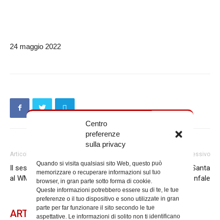
24 maggio 2022
Centro
preferenze
sulla privacy
Articolo precedente
Articolo successivo
Quando si visita qualsiasi sito Web, questo può
Il sesto video in preparazione
Concerto per l’Ucraina a Santa
memorizzare o recuperare informazioni sul tuo
al WMOF22
Maria delle Grazie al Trionfale
browser, in gran parte sotto forma di cookie.
Queste informazioni potrebbero essere su di te, le tue
preferenze o il tuo dispositivo e sono utilizzate in gran
parte per far funzionare il sito secondo le tue
ARTICOLI CORRELATI
aspettative. Le informazioni di solito non ti identificano