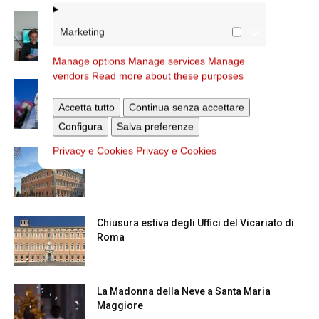
Scienze Applicate, la nuova proposta
Marketing
dell’Istituto Paritario Sant’Apollinare
Manage options
Manage services
Manage
vendors
Read more about these purposes
Dal 28 al 31 agosto il pellegrinaggio
diocesano a Lourdes
Accetta tutto
Continua senza accettare
Configura
Salva preferenze
Privacy e Cookies
Privacy e Cookies
Nuove nomine nella diocesi di Roma
Chiusura estiva degli Uffici del Vicariato di
Roma
La Madonna della Neve a Santa Maria
Maggiore