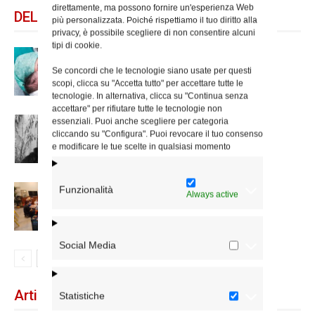
direttamente, ma possono fornire un'esperienza Web
DELLO STESSO AUTORE
più personalizzata. Poiché rispettiamo il tuo diritto alla
privacy, è possibile scegliere di non consentire alcuni
tipi di cookie.
Giornata per la vita, le iniziative in
diocesi
Se concordi che le tecnologie siano usate per questi
scopi, clicca su "Accetta tutto" per accettare tutte le
tecnologie. In alternativa, clicca su "Continua senza
accettare" per rifiutare tutte le tecnologie non
Le Messe per i beati Beltrame
essenziali. Puoi anche scegliere per categoria
cliccando su "Configura". Puoi revocare il tuo consenso
Quattrocchi
e modificare le tue scelte in qualsiasi momento
Acisjf, da oltre un secolo al fianco
Funzionalità
Always active
delle donne. L’incontro in Vicariato
Social Media
Articoli recenti
Statistiche