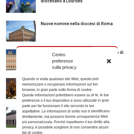
diocesano a Lourdes
Nuove nomine nella diocesi di Roma
Chiusura estiva degli Uffici del Vicariato di
Centro
Roma
preferenze
sulla privacy
Quando si visita qualsiasi sito Web, questo può
La Madonna della Neve a Santa Maria
memorizzare o recuperare informazioni sul tuo
Maggiore
browser, in gran parte sotto forma di cookie.
Queste informazioni potrebbero essere su di te, le tue
preferenze o il tuo dispositivo e sono utilizzate in gran
parte per far funzionare il sito secondo le tue
La Giornata mondiale dei nonni e degli
aspettative. Le informazioni di solito non ti identificano
anziani: l’omelia del cardinale...
direttamente, ma possono fornire un'esperienza Web
più personalizzata. Poiché rispettiamo il tuo diritto alla
privacy, è possibile scegliere di non consentire alcuni
tipi di cookie.