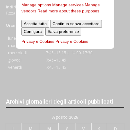
Manage options
Manage services
Manage
Indirizzo
vendors
Read more about these purposes
P.zza S. Giovanni in Laterano 6 00184 Roma
Accetta tutto
Continua senza accettare
Orari
Configura
Salva preferenze
lunedi:
7:45–13:45
Privacy e Cookies
Privacy e Cookies
martedi:
7:45–13:15 e 14:00-17:30
mercoledi:
7:45–13:15 e 14:00-17:30
giovedi:
7:45–13:45
venerdi:
7:45–13:45
Archivi giornalieri degli articoli pubblicati
Agosto 2026
L
M
M
G
V
S
D