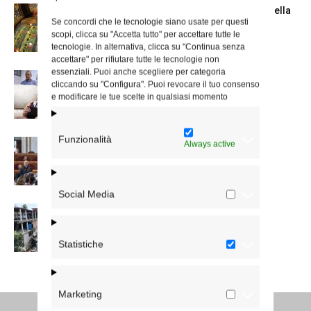
Azzardo: a Termini il centro d’ascolto della
Se concordi che le tecnologie siano usate per questi
Caritas
scopi, clicca su "Accetta tutto" per accettare tutte le
tecnologie. In alternativa, clicca su "Continua senza
accettare" per rifiutare tutte le tecnologie non
essenziali. Puoi anche scegliere per categoria
A San Saba la Messa per la Giornata dei
cliccando su "Configura". Puoi revocare il tuo consenso
nonni e...
e modificare le tue scelte in qualsiasi momento
Funzionalità
Dichiarazione di Roma, l’intervento del
Always active
cardinale Reina in Campidoglio
Social Media
Colletta per il Venezuela, la lettera del
cardinale Reina
Statistiche
Marketing