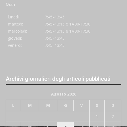
Orari
lunedi:
7:45–13:45
martedi:
7:45–13:15 e 14:00-17:30
mercoledi:
7:45–13:15 e 14:00-17:30
giovedi:
7:45–13:45
venerdi:
7:45–13:45
Archivi giornalieri degli articoli pubblicati
Agosto 2026
L
M
M
G
V
S
D
1
2