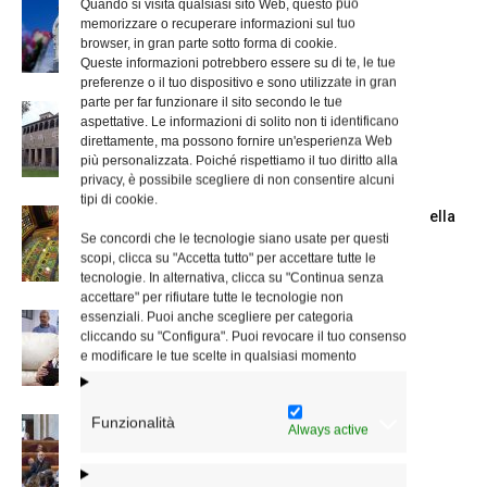
Quando si visita qualsiasi sito Web, questo può
Dal 28 al 31 agosto il pellegrinaggio
memorizzare o recuperare informazioni sul tuo
diocesano a Lourdes
browser, in gran parte sotto forma di cookie.
Queste informazioni potrebbero essere su di te, le tue
preferenze o il tuo dispositivo e sono utilizzate in gran
parte per far funzionare il sito secondo le tue
La Giornata mondiale dei nonni e degli
aspettative. Le informazioni di solito non ti identificano
anziani: l’omelia del cardinale...
direttamente, ma possono fornire un'esperienza Web
più personalizzata. Poiché rispettiamo il tuo diritto alla
privacy, è possibile scegliere di non consentire alcuni
tipi di cookie.
Azzardo: a Termini il centro d’ascolto della
Caritas
Se concordi che le tecnologie siano usate per questi
scopi, clicca su "Accetta tutto" per accettare tutte le
tecnologie. In alternativa, clicca su "Continua senza
accettare" per rifiutare tutte le tecnologie non
essenziali. Puoi anche scegliere per categoria
A San Saba la Messa per la Giornata dei
cliccando su "Configura". Puoi revocare il tuo consenso
nonni e...
e modificare le tue scelte in qualsiasi momento
Funzionalità
Dichiarazione di Roma, l’intervento del
Always active
cardinale Reina in Campidoglio