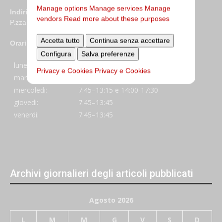
Manage options
Manage services
Manage
Indirizzo
vendors
Read more about these purposes
P.zza S. Giovanni in Laterano 6 00184 Roma
Accetta tutto
Continua senza accettare
Orari
Configura
Salva preferenze
lunedi:
7:45–13:45
Privacy e Cookies
Privacy e Cookies
martedi:
7:45–13:15 e 14:00-17:30
mercoledi:
7:45–13:15 e 14:00-17:30
giovedi:
7:45–13:45
venerdi:
7:45–13:45
Archivi giornalieri degli articoli pubblicati
Agosto 2026
L
M
M
G
V
S
D