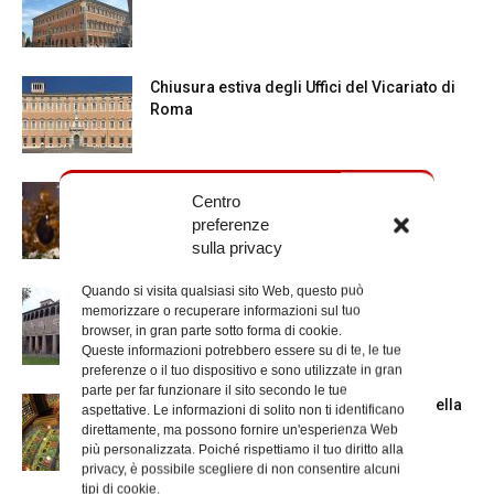
Chiusura estiva degli Uffici del Vicariato di
Roma
La Madonna della Neve a Santa Maria
Centro
Maggiore
preferenze
sulla privacy
Quando si visita qualsiasi sito Web, questo può
La Giornata mondiale dei nonni e degli
memorizzare o recuperare informazioni sul tuo
anziani: l’omelia del cardinale...
browser, in gran parte sotto forma di cookie.
Queste informazioni potrebbero essere su di te, le tue
preferenze o il tuo dispositivo e sono utilizzate in gran
parte per far funzionare il sito secondo le tue
Azzardo: a Termini il centro d’ascolto della
aspettative. Le informazioni di solito non ti identificano
Caritas
direttamente, ma possono fornire un'esperienza Web
più personalizzata. Poiché rispettiamo il tuo diritto alla
privacy, è possibile scegliere di non consentire alcuni
tipi di cookie.