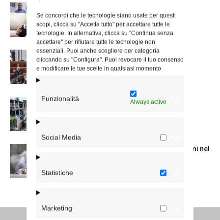
A San Saba la Messa per la Giornata dei
Se concordi che le tecnologie siano usate per questi
nonni e...
scopi, clicca su "Accetta tutto" per accettare tutte le
tecnologie. In alternativa, clicca su "Continua senza
accettare" per rifiutare tutte le tecnologie non
essenziali. Puoi anche scegliere per categoria
Dichiarazione di Roma, l’intervento del
cliccando su "Configura". Puoi revocare il tuo consenso
cardinale Reina in Campidoglio
e modificare le tue scelte in qualsiasi momento
Funzionalità
Colletta per il Venezuela, la lettera del
Always active
cardinale Reina
Social Media
La Messa in suffragio del cardinale Ruini nel
trigesimo della morte
Statistiche
Marketing