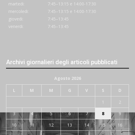
martedi:
7:45–13:15 e 14:00-17:30
mercoledi:
7:45–13:15 e 14:00-17:30
giovedi:
7:45–13:45
venerdi:
7:45–13:45
Archivi giornalieri degli articoli pubblicati
Agosto 2026
L
M
M
G
V
S
D
1
2
3
4
5
6
7
8
9
10
11
12
13
14
15
16