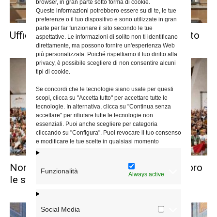
browser, in gran parte sotto forma di cookie.
Queste informazioni potrebbero essere su di te, le tue
preferenze o il tuo dispositivo e sono utilizzate in gran
parte per far funzionare il sito secondo le tue
Uffici del Vicariato chiusi fino al 21 agosto
aspettative. Le informazioni di solito non ti identificano
direttamente, ma possono fornire un'esperienza Web
più personalizzata. Poiché rispettiamo il tuo diritto alla
privacy, è possibile scegliere di non consentire alcuni
tipi di cookie.
Se concordi che le tecnologie siano usate per questi
scopi, clicca su "Accetta tutto" per accettare tutte le
tecnologie. In alternativa, clicca su "Continua senza
accettare" per rifiutare tutte le tecnologie non
essenziali. Puoi anche scegliere per categoria
cliccando su "Configura". Puoi revocare il tuo consenso
e modificare le tue scelte in qualsiasi momento
Non solo i Beltrame Quattrocchi: in un libro
Funzionalità
Always active
le storie degli...
Social Media