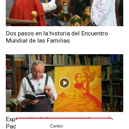
Dos pasos en la historia del Encuentro
Mundial de las Familias
Explicación de la imagen pintada por el
Padre Marko Ivan Rupnik
Centro