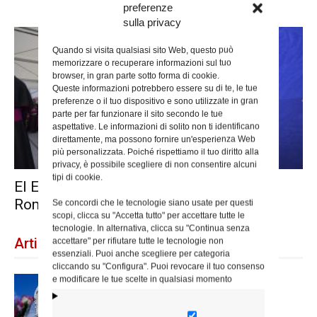
preferenze
sulla privacy
Quando si visita qualsiasi sito Web, questo può
memorizzare o recuperare informazioni sul tuo
browser, in gran parte sotto forma di cookie.
Queste informazioni potrebbero essere su di te, le tue
preferenze o il tuo dispositivo e sono utilizzate in gran
parte per far funzionare il sito secondo le tue
aspettative. Le informazioni di solito non ti identificano
direttamente, ma possono fornire un'esperienza Web
più personalizzata. Poiché rispettiamo il tuo diritto alla
privacy, è possibile scegliere di non consentire alcuni
tipi di cookie.
El Encuentro Mundial de las Familias en
Roma aplazado hasta 2022
Se concordi che le tecnologie siano usate per questi
scopi, clicca su "Accetta tutto" per accettare tutte le
tecnologie. In alternativa, clicca su "Continua senza
Articoli recenti
accettare" per rifiutare tutte le tecnologie non
essenziali. Puoi anche scegliere per categoria
cliccando su "Configura". Puoi revocare il tuo consenso
e modificare le tue scelte in qualsiasi momento
Dal 28 al 31 agosto il pellegrinaggio
diocesano a Lourdes