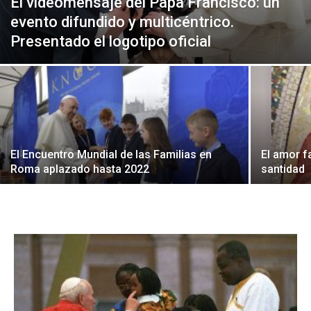
El videomensaje del Papa Francisco: un
evento difundido y multicéntrico.
Presentado el logotipo oficial
El Encuentro Mundial de las Familias en
El amor f
Roma aplazado hasta 2022
santidad