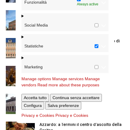
Funzionalità
Always active
Nuove nomine nella diocesi di Roma
Social Media
Chiusura estiva degli Uffici del Vicariato di
Statistiche
Roma
Marketing
La Madonna della Neve a Santa Maria
Maggiore
Manage options
Manage services
Manage
vendors
Read more about these purposes
La Giornata mondiale dei nonni e degli
Accetta tutto
Continua senza accettare
anziani: l’omelia del cardinale...
Configura
Salva preferenze
Privacy e Cookies
Privacy e Cookies
Azzardo: a Termini il centro d’ascolto della