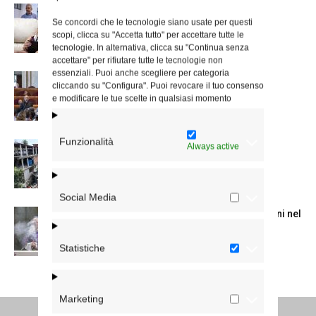
A San Saba la Messa per la Giornata dei
Se concordi che le tecnologie siano usate per questi
nonni e...
scopi, clicca su "Accetta tutto" per accettare tutte le
tecnologie. In alternativa, clicca su "Continua senza
accettare" per rifiutare tutte le tecnologie non
essenziali. Puoi anche scegliere per categoria
Dichiarazione di Roma, l’intervento del
cliccando su "Configura". Puoi revocare il tuo consenso
cardinale Reina in Campidoglio
e modificare le tue scelte in qualsiasi momento
Funzionalità
Colletta per il Venezuela, la lettera del
Always active
cardinale Reina
Social Media
La Messa in suffragio del cardinale Ruini nel
trigesimo della morte
Statistiche
Marketing