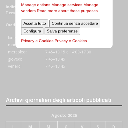
Manage options
Manage services
Manage
Indirizzo
vendors
Read more about these purposes
P.zza S. Giovanni in Laterano 6 00184 Roma
Accetta tutto
Continua senza accettare
Orari
Configura
Salva preferenze
lunedi:
7:45–13:45
Privacy e Cookies
Privacy e Cookies
martedi:
7:45–13:15 e 14:00-17:30
mercoledi:
7:45–13:15 e 14:00-17:30
giovedi:
7:45–13:45
venerdi:
7:45–13:45
Archivi giornalieri degli articoli pubblicati
Agosto 2026
L
M
M
G
V
S
D