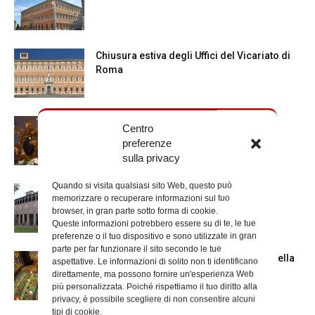
Chiusura estiva degli Uffici del Vicariato di
Roma
La Madonna della Neve a Santa Maria
Centro
Maggiore
preferenze
sulla privacy
Quando si visita qualsiasi sito Web, questo può
La Giornata mondiale dei nonni e degli
memorizzare o recuperare informazioni sul tuo
anziani: l’omelia del cardinale...
browser, in gran parte sotto forma di cookie.
Queste informazioni potrebbero essere su di te, le tue
preferenze o il tuo dispositivo e sono utilizzate in gran
parte per far funzionare il sito secondo le tue
Azzardo: a Termini il centro d’ascolto della
aspettative. Le informazioni di solito non ti identificano
Caritas
direttamente, ma possono fornire un'esperienza Web
più personalizzata. Poiché rispettiamo il tuo diritto alla
privacy, è possibile scegliere di non consentire alcuni
tipi di cookie.