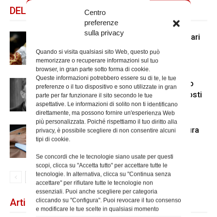
DELLO STESSO AUTORE
Centro
preferenze
sulla privacy
Le cresime degli studenti universitari
Quando si visita qualsiasi sito Web, questo può
memorizzare o recuperare informazioni sul tuo
browser, in gran parte sotto forma di cookie.
Queste informazioni potrebbero essere su di te, le tue
“Tradizione o innovazione?”: ultimo
preferenze o il tuo dispositivo e sono utilizzate in gran
incontro sulla dialettica tra gli opposti
parte per far funzionare il sito secondo le tue
aspettative. Le informazioni di solito non ti identificano
alla Chiesa dei Cappuccini
direttamente, ma possono fornire un'esperienza Web
più personalizzata. Poiché rispettiamo il tuo diritto alla
Alla Sapienza il Festival di letteratura
privacy, è possibile scegliere di non consentire alcuni
tipi di cookie.
“Giardini d’inchiostro”
Se concordi che le tecnologie siano usate per questi
scopi, clicca su "Accetta tutto" per accettare tutte le
tecnologie. In alternativa, clicca su "Continua senza
accettare" per rifiutare tutte le tecnologie non
essenziali. Puoi anche scegliere per categoria
Articoli recenti
cliccando su "Configura". Puoi revocare il tuo consenso
e modificare le tue scelte in qualsiasi momento