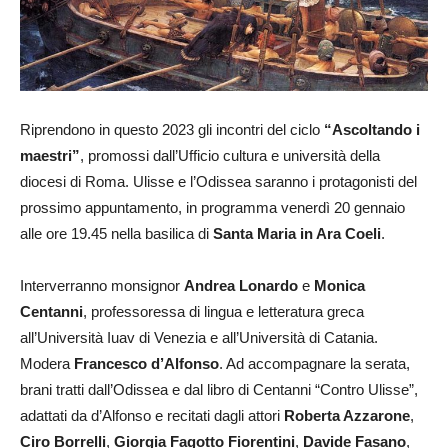
Riprendono in questo 2023 gli incontri del ciclo
“Ascoltando i
maestri”
, promossi dall’Ufficio cultura e università della
diocesi di Roma. Ulisse e l’Odissea saranno i protagonisti del
prossimo appuntamento, in programma venerdì 20 gennaio
alle ore 19.45 nella basilica di
Santa Maria in Ara Coeli
.
Interverranno monsignor
Andrea Lonardo
e
Monica
Centanni
, professoressa di lingua e letteratura greca
all’Università Iuav di Venezia e all’Università di Catania.
Modera
Francesco d’Alfonso
. Ad accompagnare la serata,
brani tratti dall’Odissea e dal libro di Centanni “Contro Ulisse”,
adattati da d’Alfonso e recitati dagli attori
Roberta Azzarone
,
Ciro Borrelli
,
Giorgia Fagotto Fiorentini
,
Davide Fasano
,