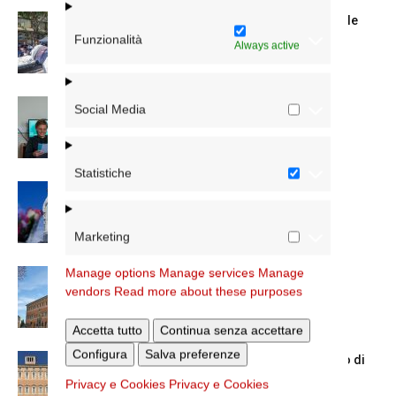
Spin Time: la dichiarazione del cardinale
vicario
Funzionalità
Always active
Scienze Applicate, la nuova proposta
Social Media
dell’Istituto Paritario Sant’Apollinare
Statistiche
Dal 28 al 31 agosto il pellegrinaggio
diocesano a Lourdes
Marketing
Manage options
Manage services
Manage
Nuove nomine nella diocesi di Roma
vendors
Read more about these purposes
Accetta tutto
Continua senza accettare
Configura
Salva preferenze
Chiusura estiva degli Uffici del Vicariato di
Roma
Privacy e Cookies
Privacy e Cookies