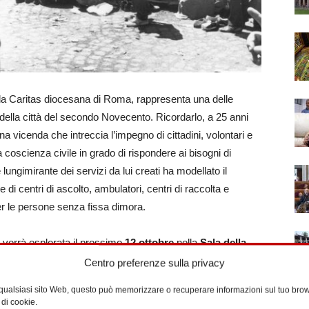
lla Caritas diocesana di Roma, rappresenta una delle
le della città del secondo Novecento. Ricordarlo, a 25 anni
a vicenda che intreccia l’impegno di cittadini, volontari e
a coscienza civile in grado di rispondere ai bisogni di
 lungimirante dei servizi da lui creati ha modellato il
e di centri di ascolto, ambulatori, centri di raccolta e
per le persone senza fissa dimora.
che verrà esplorata il prossimo
12 ottobre
nella
Sala della
30, nel corso dell’evento
‘Don Luigi Di Liegro, l’attualità
Centro preferenze sulla privacy
te’
. In serata, presso la
basilica dei Santi XII Apostoli
,
 qualsiasi sito Web, questo può memorizzare o recuperare informazioni sul tuo brow
Luigi di Liegro, presieduta dal
cardinale Matteo Maria
 di cookie.