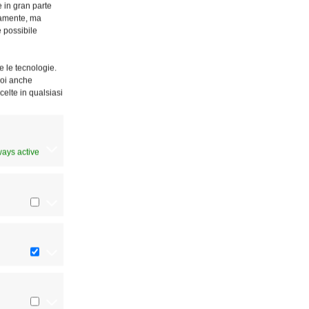
e in gran parte
ttamente, ma
è possibile
e le tecnologie.
Puoi anche
celte in qualsiasi
ways active