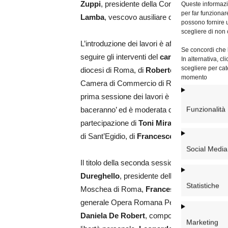
Zuppi
, presidente della Conferenza Episcopa
Queste informazio
per far funzionar
Lamba
, vescovo ausiliare della diocesi di 
possono fornire u
scegliere di non 
L’introduzione dei lavori è affidata a
Paolo C
Se concordi che l
seguire gli interventi del
cardinale Angelo D
In alternativa, c
scegliere per cat
diocesi di Roma, di
Roberto Gualtieri
, sind
momento
Camera di Commercio di Roma e di
padre 
prima sessione dei lavori è intitolata ‘Miseric
Funzionalità
baceranno’ ed è moderata da
Andrea Mond
partecipazione di
Toni Mira
, caporedattore d
di Sant’Egidio, di
Francesco Rutelli
, ex sin
Social Media
Il titolo della seconda sessione è ‘Dai loro f
Dureghello
, presidente della Comunità Ebr
Statistiche
Moschea di Roma,
Francesco Rocca
, pres
generale Opera Romana Pellegrinaggi,
Fran
Daniela De Robert
, componente del Collegio 
Marketing