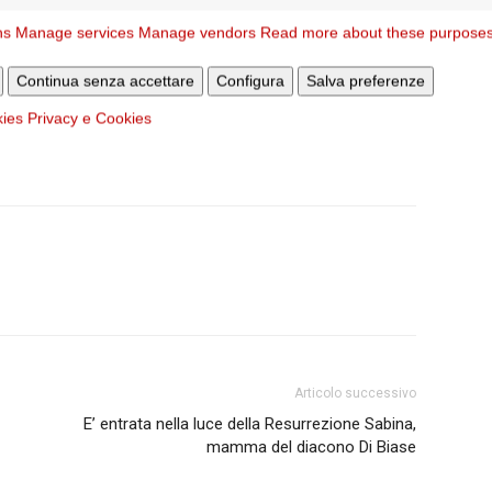
idente dell’ Associazione Cultura della pace,
Luca Pacini
,
one dell’ANCI,
Giustino Trincia
, direttore della Caritas di
ns
Manage services
Manage vendors
Read more about these purpose
e del Centro Astalli e
Luigina Di Liegro
, segretario
Continua senza accettare
Configura
Salva preferenze
kies
Privacy e Cookies
Articolo successivo
E’ entrata nella luce della Resurrezione Sabina,
mamma del diacono Di Biase