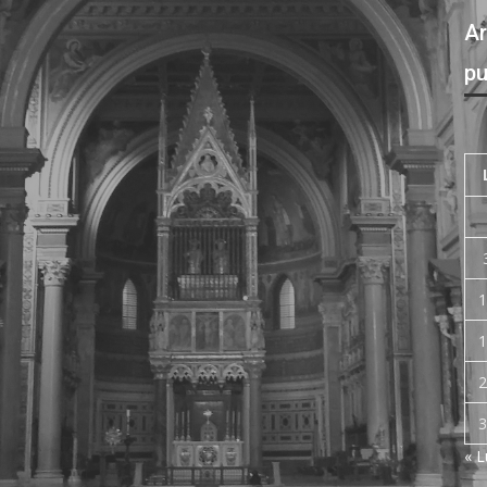
Ar
pu
1
1
2
3
« 