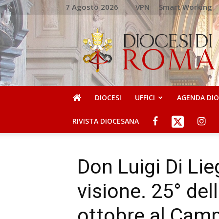
7 Agosto 2026
VPN
Smart Working
DIOCESI
DI
ROMA
DIOCESI
UFFICI
AGENDA DI
RIVISTA DIOCESANA
Don Luigi Di Lieg
visione. 25° del
ottobre al Camp