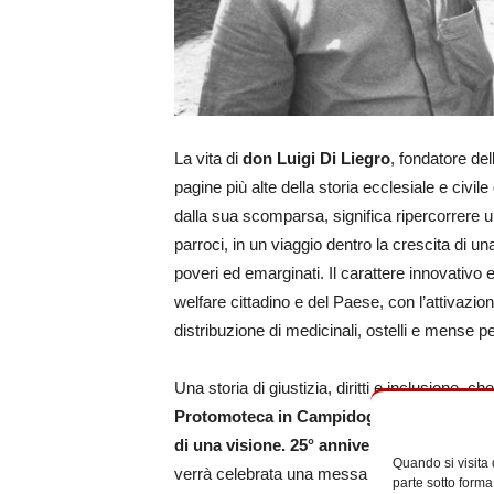
La vita di
don Luigi Di Liegro
, fondatore de
pagine più alte della storia ecclesiale e civi
dalla sua scomparsa, significa ripercorrere un
parroci, in un viaggio dentro la crescita di un
poveri ed emarginati. Il carattere innovativo e
welfare cittadino e del Paese, con l’attivazion
distribuzione di medicinali, ostelli e mense 
Una storia di giustizia, diritti e inclusione, 
Protomoteca in Campidoglio
, dalle ore 9.
di una visione. 25° anniversario dalla mor
Quando si visita
verrà celebrata una messa in memoria di don 
parte sotto forma