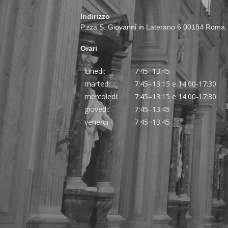
Indirizzo
P.zza S. Giovanni in Laterano 6 00184 Roma
Orari
lunedi:
7:45–13:45
martedi:
7:45–13:15 e 14:00-17:30
mercoledi:
7:45–13:15 e 14:00-17:30
giovedi:
7:45–13:45
venerdi:
7:45–13:45