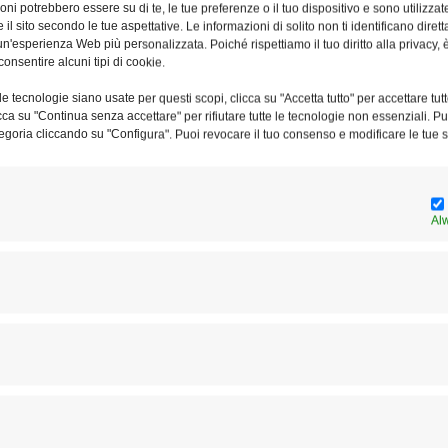
le Italiana, e concelebrata da
monsignor Riccardo
ni potrebbero essere su di te, le tue preferenze o il tuo dispositivo e sono utilizzat
e il sito secondo le tue aspettative. Le informazioni di solito non ti identificano dire
Roma.
n'esperienza Web più personalizzata. Poiché rispettiamo il tuo diritto alla privacy, 
consentire alcuni tipi di cookie.
onti
, consigliere della Fondazione don Luigi Di Liegro. A
e tecnologie siano usate per questi scopi, clicca su "Accetta tutto" per accettare tutt
e Donatis
, vicario generale di Sua Santità presso la
licca su "Continua senza accettare" per rifiutare tutte le tecnologie non essenziali. 
egoria cliccando su "Configura". Puoi revocare il tuo consenso e modificare le tue s
aco di Roma, di
Lorenzo Tagliavanti
, presidente della
Sandro Barlone,
presidente Fondazione Di Liegro. La
ordia e verità s’incontreranno giustizia e pace si
a
, direttore de L’Osservatore Romano, e conterà sulla
Al
i Avvenire, di
Andrea Riccardi
, fondatore della Comunità
daco di Roma e di
Claudia Terracina
, giornalista.
rutti li riconoscerete’, moderata da Paolo Conti, con
Ruth
aica di Roma,
Abdellah Redouane
, segretario generale
idente della Croce Rossa,
Claudio Cecchini
, direttore
cesca Danese
, portavoce del Forum Terzo Settore,
Autorità Garante dei diritti delle persone private della