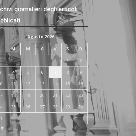
chivi giornalieri degli articoli
bblicati
Agosto 2026
L
M
M
G
V
S
D
1
2
3
4
5
6
7
8
9
0
11
12
13
14
15
16
7
18
19
20
21
22
23
4
25
26
27
28
29
30
1
Lug