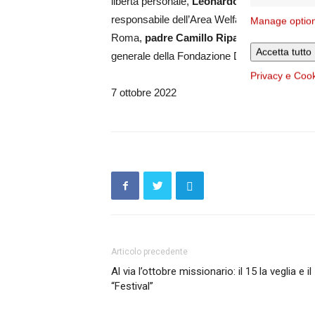
libertà personale,
Leonardo Magnani
, pres
responsabile dell’Area Welfare e Immagrazi
Manage optio
Roma,
padre Camillo Ripamonti
, president
Accetta tutto
generale della Fondazione Di Liegro.
Privacy e Coo
7 ottobre 2022
Articolo precedente
Al via l’ottobre missionario: il 15 la veglia e il
“Festival”