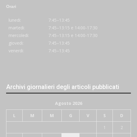
Orari
lunedi:
7:45–13:45
martedi:
7:45–13:15 e 14:00-17:30
mercoledi:
7:45–13:15 e 14:00-17:30
giovedi:
7:45–13:45
venerdi:
7:45–13:45
Archivi giornalieri degli articoli pubblicati
Agosto 2026
L
M
M
G
V
S
D
1
2