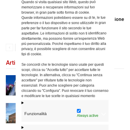
Quando si visita qualsiasi sito Web, questo può
memorizzare o recuperare informazioni sul tuo
browser, in gran parte sotto forma di cookie.
Queste informazioni potrebbero essere su di te, le tue
E’ entrato nella luce della Resurrezione
preferenze o il tuo dispositivo e sono utilizzate in gran
il diacono Mario Ciccalotti
parte per far funzionare il sito secondo le tue
aspettative. Le informazioni di solito non ti identificano
direttamente, ma possono fornire un'esperienza Web
più personalizzata. Poiché rispettiamo il tuo diritto alla
privacy, è possibile scegliere di non consentire alcuni
tipi di cookie.
Articoli recenti
Se concordi che le tecnologie siano usate per questi
scopi, clicca su "Accetta tutto" per accettare tutte le
tecnologie. In alternativa, clicca su "Continua senza
Dal 28 al 31 agosto il pellegrinaggio
accettare" per rifiutare tutte le tecnologie non
diocesano a Lourdes
essenziali. Puoi anche scegliere per categoria
cliccando su "Configura". Puoi revocare il tuo consenso
e modificare le tue scelte in qualsiasi momento
Nuove nomine nella diocesi di Roma
Funzionalità
Always active