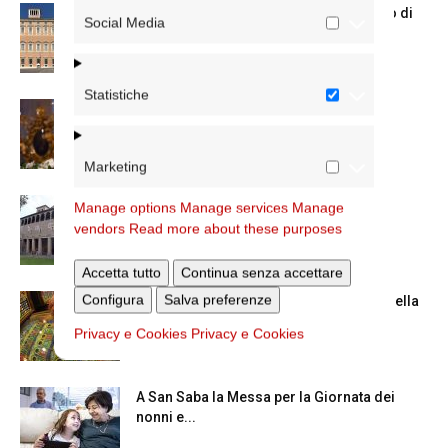
Chiusura estiva degli Uffici del Vicariato di
Social Media
Roma
Statistiche
La Madonna della Neve a Santa Maria
Maggiore
Marketing
La Giornata mondiale dei nonni e degli
Manage options
Manage services
Manage
anziani: l’omelia del cardinale...
vendors
Read more about these purposes
Accetta tutto
Continua senza accettare
Configura
Salva preferenze
Azzardo: a Termini il centro d’ascolto della
Caritas
Privacy e Cookies
Privacy e Cookies
A San Saba la Messa per la Giornata dei
nonni e...