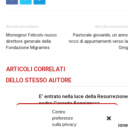
Articolo precedente
Articolo successivo
Monsignor Felicolo nuovo
Pastorale giovanile, un anno
direttore generale della
ricco di appuntamenti verso la
Fondazione Migrantes
Gmg
ARTICOLI CORRELATI
DELLO STESSO AUTORE
E’ entrato nella luce della Resurrezione
padre Gerardo Bonsignore
Centro
preferenze
sulla privacy
E’ entrato nella luce della Resurrezione
padre Rinaldo Giuliani