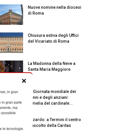
Nuove nomine nella diocesi
di Roma
Chiusura estiva degli Uffici
del Vicariato di Roma
La Madonna della Neve a
Santa Maria Maggiore
La Giornata mondiale dei
ser, in gran
nonni e degli anziani:
e in gran parte
l’omelia del cardinale...
ttamente, ma
è possibile
Azzardo: a Termini il centro
d’ascolto della Caritas
e le tecnologie.