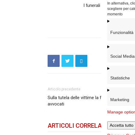
In alternativa, c
I funerali saranno celebrat
scegliere per cat
presso la Parro
momento
Funzionalità
Social Media
Statistiche
Articolo precedente
Sulla tutela delle vittime la formazione per gl
Marketing
avvocati
Manage optio
ARTICOLI CORRELATI
DELLO 
Accetta tutto