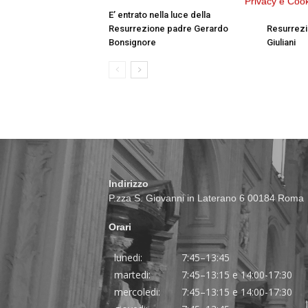
Privacy e Coo
E’ entrato nella luce della
E’ entrato
Resurrezione padre Gerardo
Resurrezi
Bonsignore
Giuliani
Indirizzo
P.zza S. Giovanni in Laterano 6 00184 Roma
Orari
lunedi:
7:45–13:45
martedi:
7:45–13:15 e 14:00-17:30
mercoledi:
7:45–13:15 e 14:00-17:30