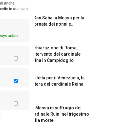
Puoi anche
celte in qualsiasi
A San Saba la Messa per la
Giornata dei nonni e...
ways active
Dichiarazione di Roma,
l’intervento del cardinale
Reina in Campidoglio
Colletta per il Venezuela, la
lettera del cardinale Reina
La Messa in suffragio del
cardinale Ruini nel trigesimo
s
della morte