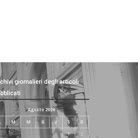
chivi giornalieri degli articoli
bblicati
Agosto 2026
L
M
M
G
V
S
D
1
2