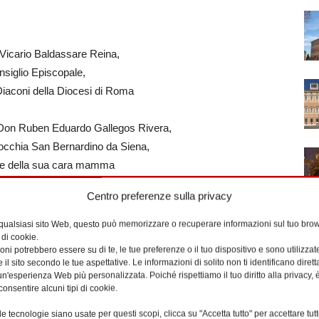
 Vicario Baldassare Reina,
onsiglio Episcopale,
i Diaconi della Diocesi di Roma
di Don Ruben Eduardo Gallegos Rivera,
rocchia San Bernardino da Siena,
te della sua cara mamma
Centro preferenze sulla privacy
Victoria
di anni 85
 qualsiasi sito Web, questo può memorizzare o recuperare informazioni sul tuo brow
 di cookie.
ni potrebbero essere su di te, le tue preferenze o il tuo dispositivo e sono utilizzat
re di suffragio, invocano Dio Padre,
e il sito secondo le tue aspettative. Le informazioni di solito non ti identificano dire
rdia, perché conceda a Victoria
n'esperienza Web più personalizzata. Poiché rispettiamo il tuo diritto alla privacy, 
consentire alcuni tipi di cookie.
terna e dia conforto ai suoi familiari.
e tecnologie siano usate per questi scopi, clicca su "Accetta tutto" per accettare tutt