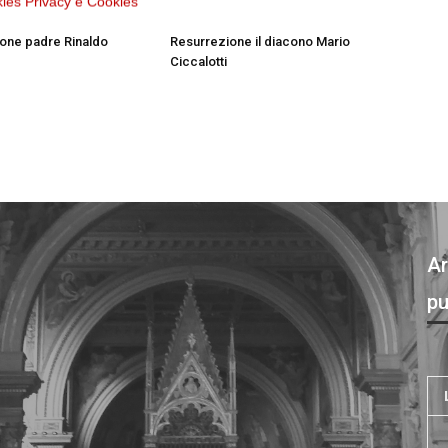
kies
Privacy e Cookies
 nella luce della
E’ entrato nella luce della
one padre Rinaldo
Resurrezione il diacono Mario
Ciccalotti
Ar
pu