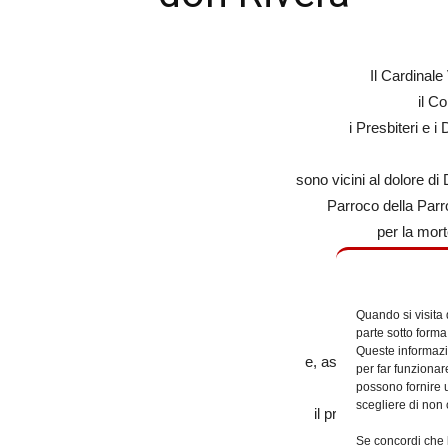
Il Cardinale
il C
i Presbiteri e 
sono vicini al dolore 
Parroco della Par
per la mor
Quando si visita
parte sotto forma
Queste informazio
e, assicurando preghie
per far funzionar
ricco di miserico
possono fornire u
scegliere di non 
il premio della vita e
Se concordi che l