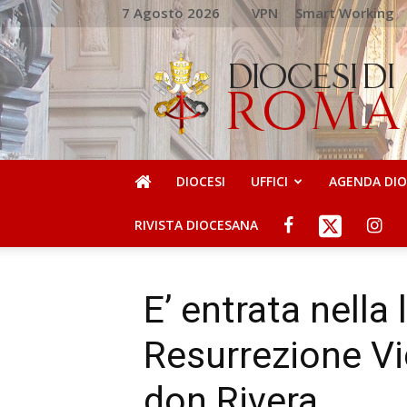
7 Agosto 2026
VPN
Smart Working
DIOCESI
DI
ROMA
DIOCESI
UFFICI
AGENDA DI
RIVISTA DIOCESANA
E’ entrata nella 
Resurrezione V
don Rivera