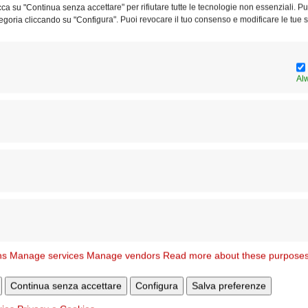
licca su "Continua senza accettare" per rifiutare tutte le tecnologie non essenziali. 
i giovedì 22 gennaio 2026, alle ore 10.30,
egoria cliccando su "Configura". Puoi revocare il tuo consenso e modificare le tue s
cchia San Bernardino da Siena
(Via Degas, 19)
Al
Articolo successivo
i
E’ entrata nella luce della Resurrezione Emilia,
mamma del diacono Alonzi
ns
Manage services
Manage vendors
Read more about these purpose
STESSO AUTORE
Continua senza accettare
Configura
Salva preferenze