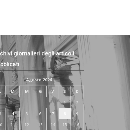
chivi giornalieri degli articoli
bblicati
Agosto 2026
L
M
M
G
V
S
D
1
2
3
4
5
6
7
8
9
0
11
12
13
14
15
16