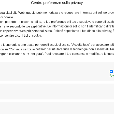
Centro preferenze sulla privacy
 Advocatorum. “La tutela della vittima di abusi” è il tema su
 da gennaio ad aprile, che si terranno nell’Aula della
 qualsiasi sito Web, questo può memorizzare o recuperare informazioni sul tuo brow
 di cookie.
nno inizio alle ore 15.
ni potrebbero essere su di te, le tue preferenze o il tuo dispositivo e sono utilizzat
e il sito secondo le tue aspettative. Le informazioni di solito non ti identificano dire
n'esperienza Web più personalizzata. Poiché rispettiamo il tuo diritto alla privacy, 
lto “vulnerabile” a colui che “ha abitualmente un difetto di
consentire alcuni tipi di cookie.
of. Matteo Visioli, Pontificia Università Gregoriana) e di “Il
Alberto Tortoroglio, Università Cattolica del Sacro Cuore di
e tecnologie siano usate per questi scopi, clicca su "Accetta tutto" per accettare tutt
licca su "Continua senza accettare" per rifiutare tutte le tecnologie non essenziali. 
egoria cliccando su "Configura". Puoi revocare il tuo consenso e modificare le tue s
vocati di Roma e rilascia due crediti formativi.
Al