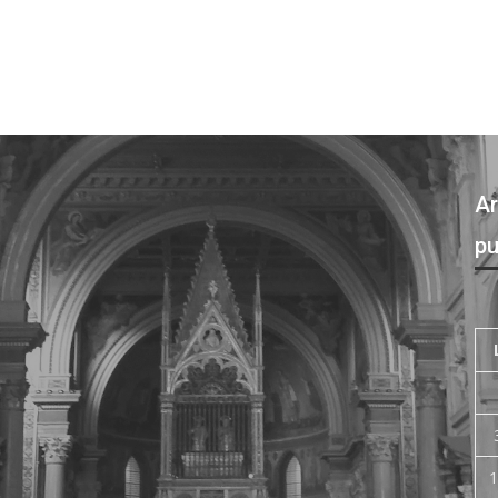
Ar
pu
1