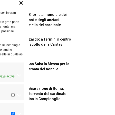
ser, in gran
La Giornata mondiale dei
nonni e degli anziani:
e in gran parte
l’omelia del cardinale...
ttamente, ma
è possibile
Azzardo: a Termini il centro
d’ascolto della Caritas
e le tecnologie.
Puoi anche
celte in qualsiasi
A San Saba la Messa per la
Giornata dei nonni e...
ways active
Dichiarazione di Roma,
l’intervento del cardinale
Reina in Campidoglio