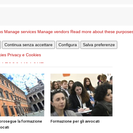
Articolo successivo
ns
Manage services
Manage vendors
Read more about these purpose
E’ entrata nella luce della Resurrezione Victoria,
mamma di don Rivera
Continua senza accettare
Configura
Salva preferenze
kies
Privacy e Cookies
STESSO AUTORE
, prosegue la formazione
Formazione per gli avvocati
vocati