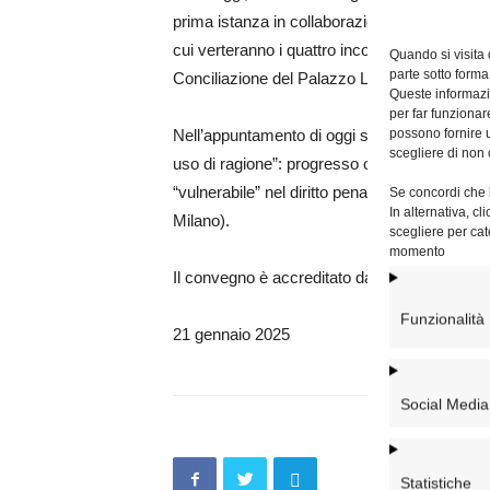
prima istanza in collaborazione con il Coetus
cui verteranno i quattro incontri, uno al mese
Quando si visita
parte sotto forma
Conciliazione del Palazzo Lateranense e avra
Queste informazio
per far funzionar
possono fornire u
Nell’appuntamento di oggi si parlerà “Dall’adu
scegliere di non 
uso di ragione”: progresso o regressione?” (pr
“vulnerabile” nel diritto penale italiano” (dr. 
Se concordi che l
In alternativa, c
Milano).
scegliere per cat
momento
Il convegno è accreditato dall’Ordine degli av
Funzionalità
21 gennaio 2025
Social Media
Statistiche