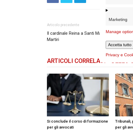
Marketing
Articolo precedente
Manage optio
Il cardinale Reina a Santi Mario e Compagni
Martiri
Accetta tutto
Privacy e Coo
ARTICOLI CORRELATI
DELLO 
Si conclude il corso di formazione
Tribunali
per gli avvocati
per gli av