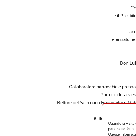
Il C
e il Presbi
ann
è entrato ne
Don
Lui
Collaboratore parrocchiale presso 
Parroco della ste
Rettore del Seminario Redemptoris Mater
e, ricordandone il ge
Quando si visita
lo affidano all’
parte sotto forma
e alla pregh
Queste informazio