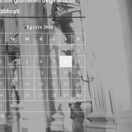
chivi giornalieri degli articoli
bblicati
Agosto 2026
L
M
M
G
V
S
D
1
2
3
4
5
6
7
8
9
0
11
12
13
14
15
16
7
18
19
20
21
22
23
4
25
26
27
28
29
30
1
Lug