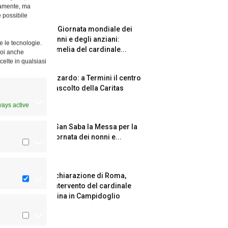
ttamente, ma
è possibile
La Giornata mondiale dei
nonni e degli anziani:
e le tecnologie.
l’omelia del cardinale...
Puoi anche
celte in qualsiasi
Azzardo: a Termini il centro
d’ascolto della Caritas
ways active
A San Saba la Messa per la
Giornata dei nonni e...
Dichiarazione di Roma,
l’intervento del cardinale
Reina in Campidoglio