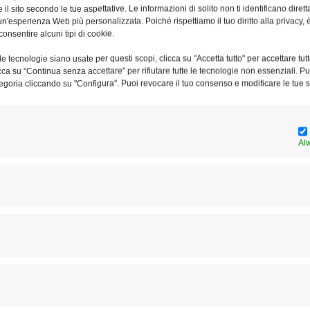
e il sito secondo le tue aspettative. Le informazioni di solito non ti identificano dire
pace e la gioia del Signore.
n'esperienza Web più personalizzata. Poiché rispettiamo il tuo diritto alla privacy, 
consentire alcuni tipi di cookie.
duti da S.E. Mons. Daniele Salera,
e tecnologie siano usate per questi scopi, clicca su "Accetta tutto" per accettare tutt
erdì 7 giugno 2024, alle ore 15.00,
licca su "Continua senza accettare" per rifiutare tutte le tecnologie non essenziali. 
egoria cliccando su "Configura". Puoi revocare il tuo consenso e modificare le tue s
cchia Santa Maria a Setteville
ratori 43, Guidonia Montecelio)
Al