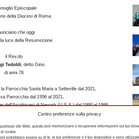
onsiglio Episcopale
terio della Diocesi di Roma
unciano che oggi
lla luce della Resurrezione
il Rev.do
gi Tedoldi
, detto Gino
di anni 78
la Parrocchia Santa Maria a Setteville dal 2021,
ssa Parrocchia dal 1996 al 2021,
 dell’Arcidiocesi di Newark (U.S.A.) dal 1990 al 1995
Centro preferenze sulla privacy
neroso e fecondo servizio pastorale,
 qualsiasi sito Web, questo può memorizzare o recuperare informazioni sul tuo brow
abbraccio misericordioso di Dio
 di cookie.
iera di suffragio dei fedeli,
ni potrebbero essere su di te, le tue preferenze o il tuo dispositivo e sono utilizzat