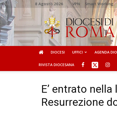
8 Agosto 2026
VPN
Smart Working
DIOCESI
DI
ROMA
DIOCESI
UFFICI
AGENDA DI
RIVISTA DIOCESANA
E’ entrato nella 
Resurrezione do