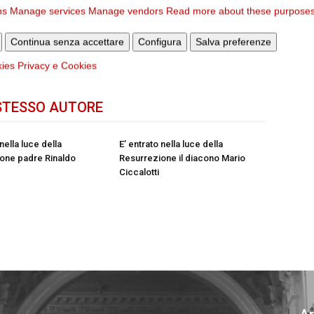
ns
Manage services
Manage vendors
Read more about these purpose
Articolo successivo
coli
Continua senza accettare
Papa Francesco a Santa Brigida per la “Scuola
Configura
Salva preferenze
di preghiera”
kies
Privacy e Cookies
STESSO AUTORE
 nella luce della
E’ entrato nella luce della
one padre Rinaldo
Resurrezione il diacono Mario
Ciccalotti