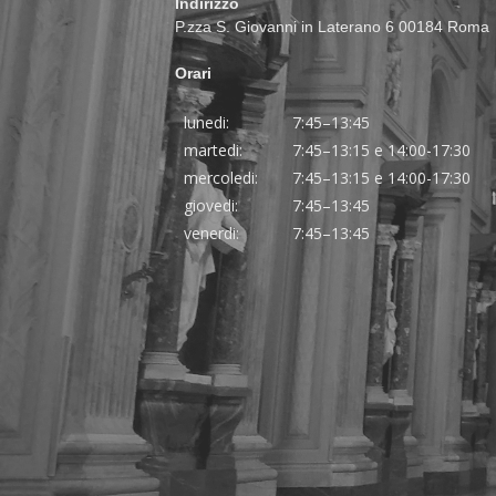
Indirizzo
P.zza S. Giovanni in Laterano 6 00184 Roma
Orari
lunedi:
7:45–13:45
martedi:
7:45–13:15 e 14:00-17:30
mercoledi:
7:45–13:15 e 14:00-17:30
giovedi:
7:45–13:45
venerdi:
7:45–13:45