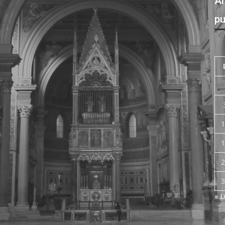
Ar
pu
1
1
2
3
« 