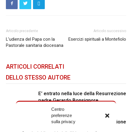
Articolo precedente
Articolo successivo
L’udienza del Papa con la
Esercizi spirituali a Montefiolo
Pastorale sanitaria diocesana
ARTICOLI CORRELATI
DELLO STESSO AUTORE
E’ entrato nella luce della Resurrezione
padre Gerardo Bonsignore
Centro
preferenze
E’ entrato nella luce della Resurrezione
sulla privacy
padre Rinaldo Giuliani