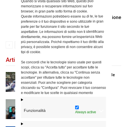
Quando si visita qualsiasi sito Web, questo può
memorizzare o recuperare informazioni sul tuo
browser, in gran parte sotto forma di cookie.
Queste informazioni potrebbero essere su di te, le tue
E’ entrato nella luce della Resurrezione
preferenze o il tuo dispositivo e sono utilizzate in gran
il diacono Mario Ciccalotti
parte per far funzionare il sito secondo le tue
aspettative. Le informazioni di solito non ti identificano
direttamente, ma possono fornire un'esperienza Web
più personalizzata. Poiché rispettiamo il tuo diritto alla
privacy, è possibile scegliere di non consentire alcuni
tipi di cookie.
Articoli recenti
Se concordi che le tecnologie siano usate per questi
scopi, clicca su "Accetta tutto" per accettare tutte le
tecnologie. In alternativa, clicca su "Continua senza
Spin Time: la dichiarazione del cardinale
accettare" per rifiutare tutte le tecnologie non
vicario
essenziali. Puoi anche scegliere per categoria
cliccando su "Configura". Puoi revocare il tuo consenso
e modificare le tue scelte in qualsiasi momento
Scienze Applicate, la nuova proposta
dell’Istituto Paritario Sant’Apollinare
Funzionalità
Always active