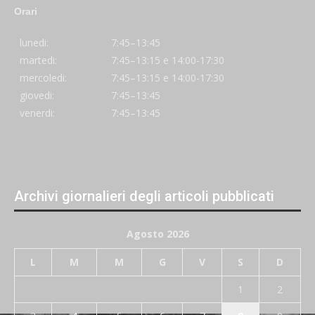
Orari
lunedi:
7:45–13:45
martedi:
7:45–13:15 e 14:00-17:30
mercoledi:
7:45–13:15 e 14:00-17:30
giovedi:
7:45–13:45
venerdi:
7:45–13:45
Archivi giornalieri degli articoli pubblicati
Agosto 2026
L
M
M
G
V
S
D
1
2