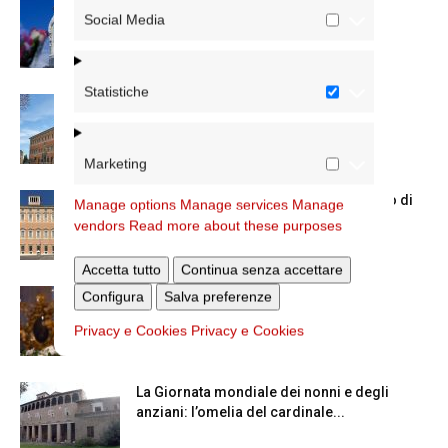
Dal 28 al 31 agosto il pellegrinaggio
Social Media
diocesano a Lourdes
Statistiche
Nuove nomine nella diocesi di Roma
Marketing
Chiusura estiva degli Uffici del Vicariato di
Manage options
Manage services
Manage
Roma
vendors
Read more about these purposes
Accetta tutto
Continua senza accettare
La Madonna della Neve a Santa Maria
Configura
Salva preferenze
Maggiore
Privacy e Cookies
Privacy e Cookies
La Giornata mondiale dei nonni e degli
anziani: l’omelia del cardinale...