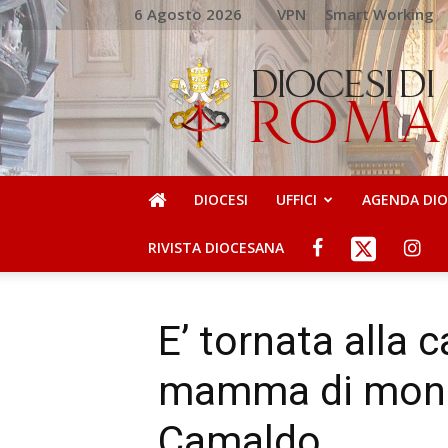
6 Agosto 2026
VPN
Smart Working
DIOCESI
DI
ROMA
DIOCESI
UFFICI
AGENDA DI
RIVISTA DIOCESANA
E’ tornata alla 
mamma di mons
Camaldo