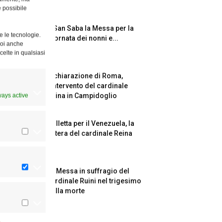
è possibile
A San Saba la Messa per la
e le tecnologie.
Giornata dei nonni e...
Puoi anche
celte in qualsiasi
Dichiarazione di Roma,
l’intervento del cardinale
ways active
Reina in Campidoglio
Colletta per il Venezuela, la
lettera del cardinale Reina
La Messa in suffragio del
cardinale Ruini nel trigesimo
della morte