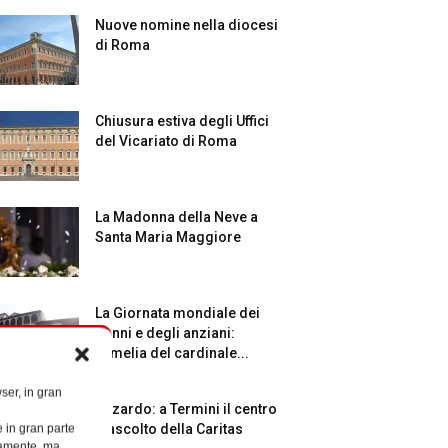
Nuove nomine nella diocesi
di Roma
Chiusura estiva degli Uffici
del Vicariato di Roma
La Madonna della Neve a
Santa Maria Maggiore
La Giornata mondiale dei
nonni e degli anziani:
l’omelia del cardinale...
ser, in gran
Azzardo: a Termini il centro
e in gran parte
d’ascolto della Caritas
ttamente, ma