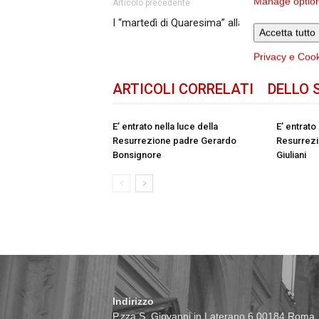
Manage optio
Articolo precedente
I “martedì di Quaresima” alla Natività
Accetta tutto
Privacy e Coo
ARTICOLI CORRELATI
DELLO 
E’ entrato nella luce della
E’ entrato
Resurrezione padre Gerardo
Resurrezi
Bonsignore
Giuliani
Indirizzo
P.zza S. Giovanni in Laterano 6 00184 Roma