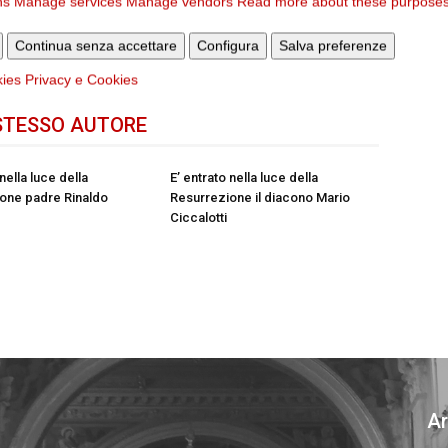
ns
Manage services
Manage vendors
Read more about these purpose
Articolo successivo
Talità Kum, percorso per l’elaborazione del
Continua senza accettare
Configura
Salva preferenze
lutto
kies
Privacy e Cookies
STESSO AUTORE
 nella luce della
E’ entrato nella luce della
one padre Rinaldo
Resurrezione il diacono Mario
Ciccalotti
Ar