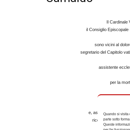
Il Cardinale
il Consiglio Episcopale 
sono vicini al dol
segretario del Capitolo va
assistente eccle
per la mor
e, assicurando preghie
Quando si visita
parte sotto forma
ricco di misericordi
Queste informazio
della vita eterna
per far funzionar