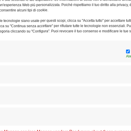
n'esperienza Web più personalizzata. Poiché rispettiamo il tuo diritto alla privacy, 
consentire alcuni tipi di cookie.
domani, lunedì 2 marzo 2020, alle ore 16,
a di San Giovanni in Laterano
e tecnologie siano usate per questi scopi, clicca su "Accetta tutto" per accettare tutt
licca su "Continua senza accettare" per rifiutare tutte le tecnologie non essenziali. 
egoria cliccando su "Configura". Puoi revocare il tuo consenso e modificare le tue s
 eminenza il cardinale Angelo De Donatis.
Al