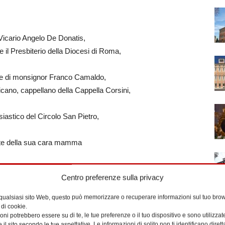
 Vicario Angelo De Donatis,
e il Presbiterio della Diocesi di Roma,
ore di monsignor Franco Camaldo,
ticano, cappellano della Cappella Corsini,
siastico del Circolo San Pietro,
te della sua cara mamma
Irma
Centro preferenze sulla privacy
re di suffragio, invocano Dio Padre,
 qualsiasi sito Web, questo può memorizzare o recuperare informazioni sul tuo brow
 di cookie.
a, perché conceda a Irma il premio
ni potrebbero essere su di te, le tue preferenze o il tuo dispositivo e sono utilizzat
 e dia conforto ai suoi familiari.
e il sito secondo le tue aspettative. Le informazioni di solito non ti identificano dire