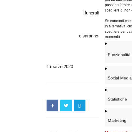
possono fornire u
scegliere di non 
I funerali si svolgeranno 
nella basilic
Se concordi che l
In alternativa, c
scegliere per cat
e saranno presieduti da sua
momento
Funzionalità
1 marzo 2020
Social Media
Statistiche
Marketing