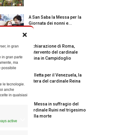
A San Saba la Messa per la
Giornata dei nonni e...
Dichiarazione di Roma,
ser, in gran
l’intervento del cardinale
e in gran parte
Reina in Campidoglio
ttamente, ma
è possibile
Colletta per il Venezuela, la
lettera del cardinale Reina
e le tecnologie.
Puoi anche
celte in qualsiasi
La Messa in suffragio del
cardinale Ruini nel trigesimo
della morte
ways active