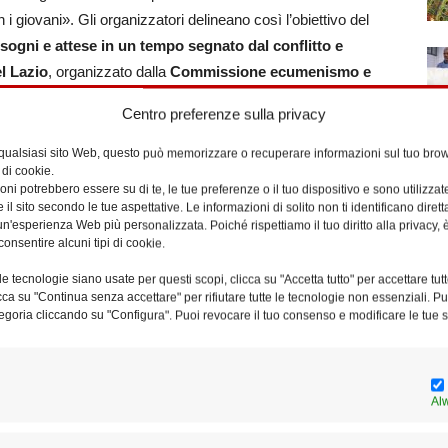
 i giovani». Gli organizzatori delineano così l’obiettivo del
sogni e attese in un tempo segnato dal conflitto e
l Lazio
, organizzato dalla
Commissione ecumenismo e
ione per la pastorale scolastica e Irc
(Insegnamento
Centro preferenze sulla privacy
 qualsiasi sito Web, questo può memorizzare o recuperare informazioni sul tuo brow
 di cookie.
Fraterna Domus di Sacrofano
e si propone di leggere la
ni potrebbero essere su di te, le tue preferenze o il tuo dispositivo e sono utilizzat
etenza scientifica della professoressa
Daniela Lucangeli
,
e il sito secondo le tue aspettative. Le informazioni di solito non ti identificano dire
n'esperienza Web più personalizzata. Poiché rispettiamo il tuo diritto alla privacy, 
o sviluppo all’Università di Padova. Ci sarà spazio per le
consentire alcuni tipi di cookie.
il dialogo con rappresentanti di altre confessioni cristiane e
arucci Viterbi
, la pastora
Mirella Manocchio
, il
e tecnologie siano usate per questi scopi, clicca su "Accetta tutto" per accettare tutt
licca su "Continua senza accettare" per rifiutare tutte le tecnologie non essenziali. 
nza
Atanasie di Bogdania
, l’imam
Nader Akkad
. Modera il
egoria cliccando su "Configura". Puoi revocare il tuo consenso e modificare le tue s
 dell’Ufficio diocesano per l’ecumenismo e il dialogo
ate a monsignor
Ambrogio Spreafico
, vescovo di
Al
 ufficioecumenismo@diocesidiroma.it;