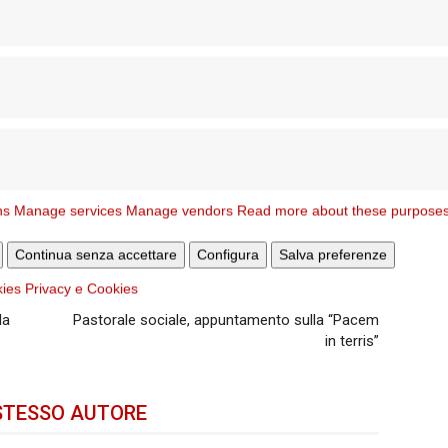
diocesi-del-lazio/
ns
Manage services
Manage vendors
Read more about these purpose
Continua senza accettare
Configura
Salva preferenze
kies
Privacy e Cookies
Articolo successivo
la
Pastorale sociale, appuntamento sulla “Pacem
in terris”
STESSO AUTORE