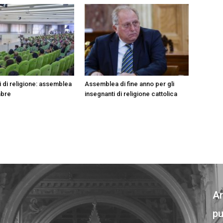
i di religione: assemblea
Assemblea di fine anno per gli
mbre
insegnanti di religione cattolica
Ar
pu