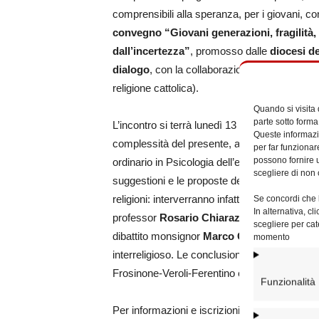
comprensibili alla speranza, per i giovani, con
convegno “Giovani generazioni, fragilità, 
dall’incertezza”
, promosso dalle
diocesi de
dialogo
, con la collaborazione della
Commiss
religione cattolica).
Quando si visita
parte sotto forma
L’incontro si terrà lunedì 13 marzo 2023 alla
Queste informazio
complessità del presente, aiutati dalla comp
per far funzionar
possono fornire u
ordinario in Psicologia dell’educazione e dell
scegliere di non 
suggestioni e le proposte degli studenti e poi 
religioni: interverranno infatti rav
Benedetto C
Se concordi che l
In alternativa, c
professor
Rosario Chiarazzo
, sua eccelle
scegliere per cat
dibattito monsignor
Marco Gnavi
, direttore
momento
interreligioso. Le conclusioni saranno affid
Frosinone-Veroli-Ferentino e di Anagni-Alatri.
Funzionalità
Per informazioni e iscrizioni: 06,69886517;