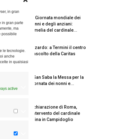
ser, in gran
La Giornata mondiale dei
e in gran parte
nonni e degli anziani:
ttamente, ma
l’omelia del cardinale...
è possibile
Azzardo: a Termini il centro
e le tecnologie.
d’ascolto della Caritas
Puoi anche
celte in qualsiasi
A San Saba la Messa per la
Giornata dei nonni e...
ways active
Dichiarazione di Roma,
l’intervento del cardinale
Reina in Campidoglio