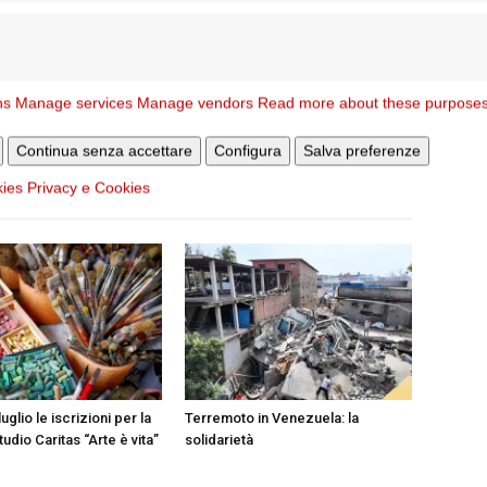
Articolo successivo
e la
È entrato nella luce della Resurrezione don
ns
Manage services
Manage vendors
Read more about these purpose
Carlo Giannini
Continua senza accettare
Configura
Salva preferenze
kies
Privacy e Cookies
STESSO AUTORE
luglio le iscrizioni per la
Terremoto in Venezuela: la
tudio Caritas “Arte è vita”
solidarietà