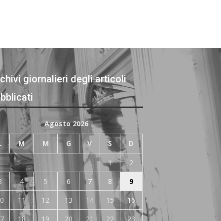
chivi giornalieri degli articoli
bblicati
Agosto 2026
L
M
M
G
V
S
D
1
2
3
4
5
6
7
8
9
0
11
12
13
14
15
16
7
18
19
20
21
22
23