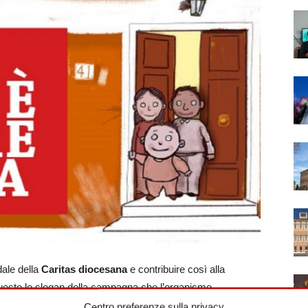
dale della
Caritas diocesana
e contribuire così alla
uesto lo slogan della campagna che l’organismo
lienza, soprattutto nei mesi invernali, di persone senza
Centro preferenze sulla privacy