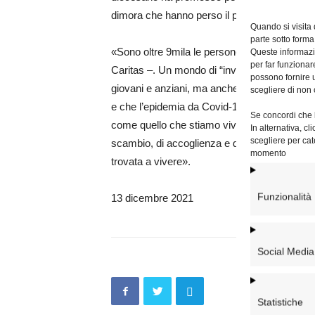
dimora che hanno perso il proprio “tetto” e si 
Quando si visita
parte sotto forma
«Sono oltre 9mila le persone che a Roma vivon
Queste informazio
per far funzionar
Caritas –. Un mondo di “invisibili” vasto e s
possono fornire u
giovani e anziani, ma anche di intere famigli
scegliere di non 
e che l’epidemia da Covid-19 ha reso ancora p
Se concordi che l
come quello che stiamo vivendo, è importante
In alternativa, c
scegliere per cat
scambio, di accoglienza e di ascolto per un’
momento
trovata a vivere».
Funzionalità
13 dicembre 2021
Social Media
Statistiche