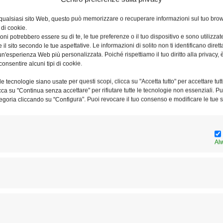
sono ritrovate a vivere in strada.
 qualsiasi sito Web, questo può memorizzare o recuperare informazioni sul tuo brow
 di cookie.
o in strada e in alloggi di fortuna – sottolineano dalla
ni potrebbero essere su di te, le tue preferenze o il tuo dispositivo e sono utilizzat
e il sito secondo le tue aspettative. Le informazioni di solito non ti identificano dire
ommerso, composto di uomini e donne, italiani e stranieri,
n'esperienza Web più personalizzata. Poiché rispettiamo il tuo diritto alla privacy, 
e, che subisce le forme più gravi di sofferenza e isolamento
consentire alcuni tipi di cookie.
iù fragili. In un tempo ancora incerto e carico di bisogni
e tecnologie siano usate per questi scopi, clicca su "Accetta tutto" per accettare tutt
 che la Caritas continui ad essere un luogo di incontro, di
licca su "Continua senza accettare" per rifiutare tutte le tecnologie non essenziali. 
egoria cliccando su "Configura". Puoi revocare il tuo consenso e modificare le tue s
umanità che è sempre vissuta ai margini o ai margini si è
Al