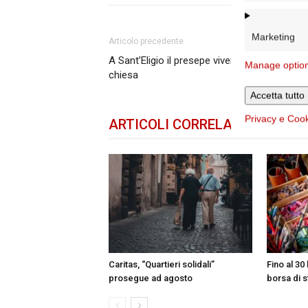
Marketing
Articolo precedente
A Sant’Eligio il presepe vivente per ricostruir
Manage optio
chiesa
Accetta tutto
Privacy e Coo
ARTICOLI CORRELATI
DELLO 
Caritas, “Quartieri solidali”
Fino al 30 
prosegue ad agosto
borsa di s