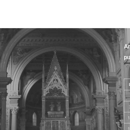
Ar
pu
1
1