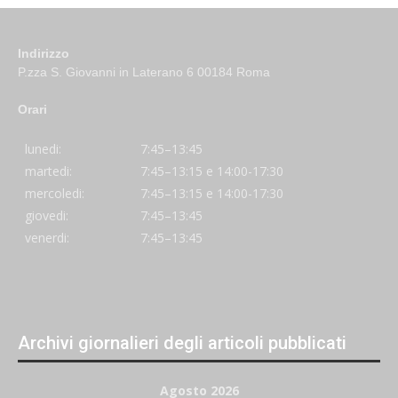
Indirizzo
P.zza S. Giovanni in Laterano 6 00184 Roma
Orari
lunedi:
7:45–13:45
martedi:
7:45–13:15 e 14:00-17:30
mercoledi:
7:45–13:15 e 14:00-17:30
giovedi:
7:45–13:45
venerdi:
7:45–13:45
Archivi giornalieri degli articoli pubblicati
Agosto 2026