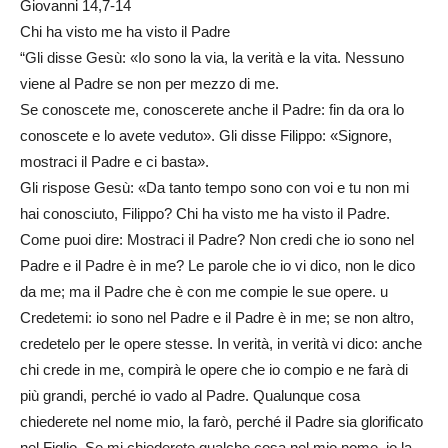
Giovanni 14,7-14
Chi ha visto me ha visto il Padre
“Gli disse Gesù: «Io sono la via, la verità e la vita. Nessuno
viene al Padre se non per mezzo di me.
Se conoscete me, conoscerete anche il Padre: fin da ora lo
conoscete e lo avete veduto». Gli disse Filippo: «Signore,
mostraci il Padre e ci basta».
Gli rispose Gesù: «Da tanto tempo sono con voi e tu non mi
hai conosciuto, Filippo? Chi ha visto me ha visto il Padre.
Come puoi dire: Mostraci il Padre? Non credi che io sono nel
Padre e il Padre è in me? Le parole che io vi dico, non le dico
da me; ma il Padre che è con me compie le sue opere. u
Credetemi: io sono nel Padre e il Padre è in me; se non altro,
credetelo per le opere stesse. In verità, in verità vi dico: anche
chi crede in me, compirà le opere che io compio e ne farà di
più grandi, perché io vado al Padre. Qualunque cosa
chiederete nel nome mio, la farò, perché il Padre sia glorificato
nel Figlio. Se mi chiederete qualche cosa nel mio nome, io la