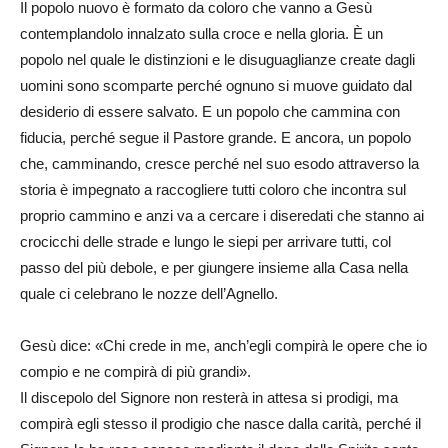
Il popolo nuovo è formato da coloro che vanno a Gesù
contemplandolo innalzato sulla croce e nella gloria. È un
popolo nel quale le distinzioni e le disuguaglianze create dagli
uomini sono scomparte perché ognuno si muove guidato dal
desiderio di essere salvato. E un popolo che cammina con
fiducia, perché segue il Pastore grande. E ancora, un popolo
che, camminando, cresce perché nel suo esodo attraverso la
storia è impegnato a raccogliere tutti coloro che incontra sul
proprio cammino e anzi va a cercare i diseredati che stanno ai
crocicchi delle strade e lungo le siepi per arrivare tutti, col
passo del più debole, e per giungere insieme alla Casa nella
quale ci celebrano le nozze dell’Agnello.
Gesù dice: «Chi crede in me, anch’egli compirà le opere che io
compio e ne compirà di più grandi».
Il discepolo del Signore non resterà in attesa si prodigi, ma
compirà egli stesso il prodigio che nasce dalla carità, perché il