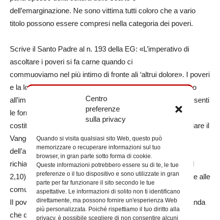
dell’emarginazione. Ne sono vittima tutti coloro che a vario
titolo possono essere compresi nella categoria dei poveri.
Scrive il Santo Padre al n. 193 della EG: «L’imperativo di
ascoltare i poveri si fa carne quando ci
commuoviamo nel più intimo di fronte ali ‘altrui dolore». I poveri
e la loro condizione di debolezza che si spinge spesso fino
Centro
all’impotenza, specialmente in quei contesti in cui sono assenti
preferenze
le forme più elementari di tutela sociale, hanno sempre
sulla privacy
costituito un richiamo per la Chiesa impegnata ad annunciare il
Vangelo. Il Papa ricorda che il criterio di autenticità
Quando si visita qualsiasi sito Web, questo può
memorizzare o recuperare informazioni sul tuo
dell’annuncio della buona Notizia è ricordarsi dei poveri, e
browser, in gran parte sotto forma di cookie.
richiama ciò che scrive Paolo nella lettera ai Galati (cf Gal
Queste informazioni potrebbero essere su di te, le tue
preferenze o il tuo dispositivo e sono utilizzate in gran
2,10), dove riferisce l’appello della Chiesa di Gerusalemme alle
parte per far funzionare il sito secondo le tue
comunità dell’Asia Minore.
aspettative. Le informazioni di solito non ti identificano
direttamente, ma possono fornire un'esperienza Web
Il povero, per la sua condizione, è il portatore di una domanda
più personalizzata. Poiché rispettiamo il tuo diritto alla
che da ultimo trova e troverà nel Signore un ascoltatore
privacy, è possibile scegliere di non consentire alcuni