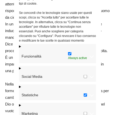
tipi di cookie.
attento. E il Signore come già con il suo popolo oppresso
risponde investendo la Chiesa della missione di liberare l’uomo
Se concordi che le tecnologie siano usate per questi
da ciò che ne schiaccia la dignità.
scopi, clicca su "Accetta tutto" per accettare tutte le
tecnologie. In alternativa, clicca su "Continua senza
In un tempo nel quale le diversità di culture e di condizione
accettare" per rifiutare tutte le tecnologie non
inducono molti a separare e ad escludere, in forza del suo
essenziali. Puoi anche scegliere per categoria
cliccando su "Configura". Puoi revocare il tuo consenso
mandato la Chiesa è impegnata a integrare e a unire.
e modificare le tue scelte in qualsiasi momento
Dice il Papa: «Diventare un popolo richiede un costante
processo nel quale ogni nuova generazione si vede coinvolta.
Funzionalità
È un lavoro lento e arduo che esige di volersi integrare e
Always active
imparare a farlo fino a sviluppare una cultura dell’incontro in
una pluriforme armonia» EG 220.
Social Media
Nella domanda di Filippo troviamo l’anelito che in diverse
forme è presente nel cuore di ognuno: vedere Dio all’opera per
Statistiche
cambiare il volto della storia.
Dio opera sempre, ma senza la fede lo sguardo si perde nel
vuoto, perché non ne sa vedere i segni.
Marketing