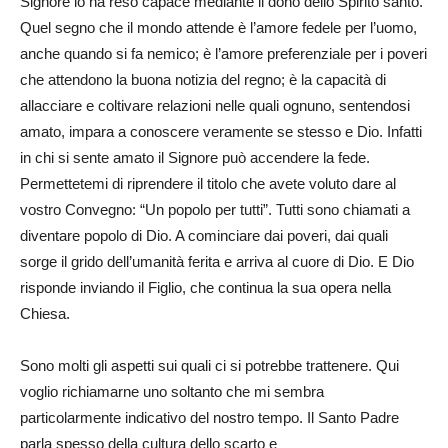
Signore lo ha reso capace mediante il dono dello Spirito santo.
Quel segno che il mondo attende è l’amore fedele per l’uomo,
anche quando si fa nemico; è l’amore preferenziale per i poveri
che attendono la buona notizia del regno; è la capacità di
allacciare e coltivare relazioni nelle quali ognuno, sentendosi
amato, impara a conoscere veramente se stesso e Dio. Infatti
in chi si sente amato il Signore può accendere la fede.
Permettetemi di riprendere il titolo che avete voluto dare al
vostro Convegno: “Un popolo per tutti”. Tutti sono chiamati a
diventare popolo di Dio. A cominciare dai poveri, dai quali
sorge il grido dell’umanità ferita e arriva al cuore di Dio. E Dio
risponde inviando il Figlio, che continua la sua opera nella
Chiesa.
Sono molti gli aspetti sui quali ci si potrebbe trattenere. Qui
voglio richiamarne uno soltanto che mi sembra
particolarmente indicativo del nostro tempo. Il Santo Padre
parla spesso della cultura dello scarto e