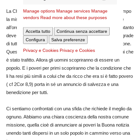
Manage options
Manage services
Manage
La Chiesa, che animata dallo Spirito santo continua nel tempo
vendors
Read more about these purposes
la missione del suo Maestro e Signore. è inviata a ripetere
all’orecchio di ognuno: chi ha visto Gesù ha visto Dio. E intanto
Accetta tutto
Continua senza accettare
deve costruire i “segni” che confermano l’annuncio. Il più grade
Configura
Salva preferenze
di tutti, il segno decisivo è il convenire di tutti nella comunione.
Privacy e Cookies
Privacy e Cookies
Questo avverrà quando ognuno volgerà lo sguardo a Colui che
è stato trafitto. Allora gli uomini scopriranno di essere un
popolo. E i poveri per primi scopriranno che la condizione che
li ha resi più simili a colui che da ricco che era si è fatto povero
( cf 2Cor 8,9) porta in sé un annuncio di salvezza e una
benedizione per tutti.
Ci sentiamo confrontati con una sfida che richiede il meglio da
ognuno. Abbiamo una chiara coscienza della nostra comune
missione, quella cioè di annunciare ai poveri la Buona notizia
unendo tanti dispersi in un solo popolo in cammino verso una