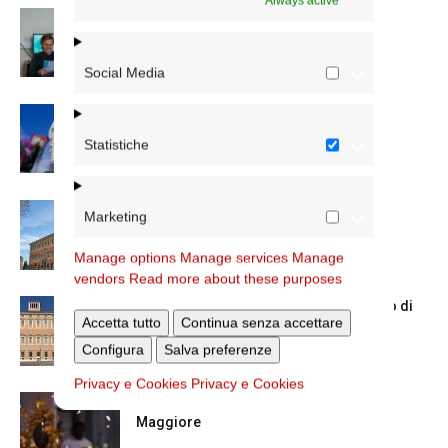
Always active
Scienze Applicate, la nuova proposta
dell’Istituto Paritario Sant’Apollinare
Social Media
Dal 28 al 31 agosto il pellegrinaggio
diocesano a Lourdes
Statistiche
Nuove nomine nella diocesi di Roma
Marketing
Manage options
Manage services
Manage
vendors
Read more about these purposes
Chiusura estiva degli Uffici del Vicariato di
Accetta tutto
Continua senza accettare
Roma
Configura
Salva preferenze
Privacy e Cookies
Privacy e Cookies
La Madonna della Neve a Santa Maria
Maggiore