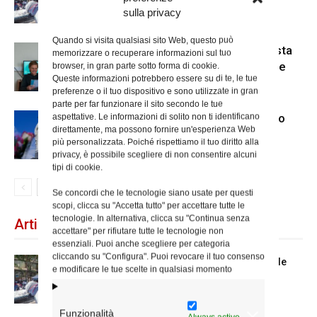
sulla privacy
Quando si visita qualsiasi sito Web, questo può
Scienze Applicate, la nuova proposta
memorizzare o recuperare informazioni sul tuo
dell’Istituto Paritario Sant’Apollinare
browser, in gran parte sotto forma di cookie.
Queste informazioni potrebbero essere su di te, le tue
preferenze o il tuo dispositivo e sono utilizzate in gran
parte per far funzionare il sito secondo le tue
Dal 28 al 31 agosto il pellegrinaggio
aspettative. Le informazioni di solito non ti identificano
direttamente, ma possono fornire un'esperienza Web
diocesano a Lourdes
più personalizzata. Poiché rispettiamo il tuo diritto alla
privacy, è possibile scegliere di non consentire alcuni
tipi di cookie.
Se concordi che le tecnologie siano usate per questi
scopi, clicca su "Accetta tutto" per accettare tutte le
tecnologie. In alternativa, clicca su "Continua senza
Articoli recenti
accettare" per rifiutare tutte le tecnologie non
essenziali. Puoi anche scegliere per categoria
cliccando su "Configura". Puoi revocare il tuo consenso
Spin Time: la dichiarazione del cardinale
e modificare le tue scelte in qualsiasi momento
vicario
Funzionalità