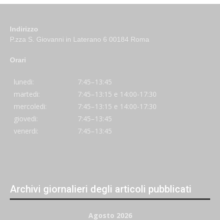
Indirizzo
P.zza S. Giovanni in Laterano 6 00184 Roma
Orari
lunedi:
7:45–13:45
martedi:
7:45–13:15 e 14:00-17:30
mercoledi:
7:45–13:15 e 14:00-17:30
giovedi:
7:45–13:45
venerdi:
7:45–13:45
Archivi giornalieri degli articoli pubblicati
Agosto 2026