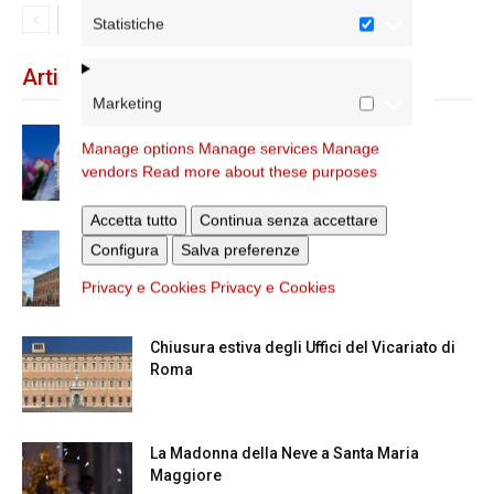
Statistiche
Articoli recenti
Marketing
Dal 28 al 31 agosto il pellegrinaggio
Manage options
Manage services
Manage
diocesano a Lourdes
vendors
Read more about these purposes
Accetta tutto
Continua senza accettare
Nuove nomine nella diocesi di Roma
Configura
Salva preferenze
Privacy e Cookies
Privacy e Cookies
Chiusura estiva degli Uffici del Vicariato di
Roma
La Madonna della Neve a Santa Maria
Maggiore