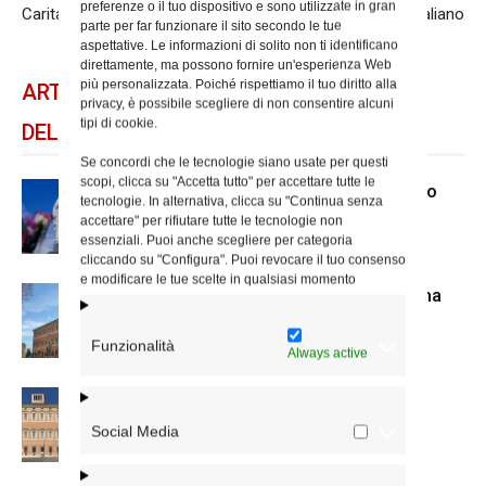
preferenze o il tuo dispositivo e sono utilizzate in gran
Caritas
e il patrimonio storico italiano
parte per far funzionare il sito secondo le tue
aspettative. Le informazioni di solito non ti identificano
direttamente, ma possono fornire un'esperienza Web
più personalizzata. Poiché rispettiamo il tuo diritto alla
ARTICOLI CORRELATI
privacy, è possibile scegliere di non consentire alcuni
tipi di cookie.
DELLO STESSO AUTORE
Se concordi che le tecnologie siano usate per questi
scopi, clicca su "Accetta tutto" per accettare tutte le
Dal 28 al 31 agosto il pellegrinaggio
tecnologie. In alternativa, clicca su "Continua senza
diocesano a Lourdes
accettare" per rifiutare tutte le tecnologie non
essenziali. Puoi anche scegliere per categoria
cliccando su "Configura". Puoi revocare il tuo consenso
e modificare le tue scelte in qualsiasi momento
Nuove nomine nella diocesi di Roma
Funzionalità
Always active
Chiusura estiva degli Uffici del
Vicariato di Roma
Social Media