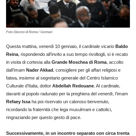
Foto Diocesi di Roma / Gennari
Questa mattina, venerdì 10 gennaio, il cardinale vicario
Baldo
Reina
, rispondendo all’invito a suo tempo rivoltogli, si è recato
in visita di cortesia alla
Grande Moschea di Roma
, accolto
dall’imam
Nader Akkad
, consigliere per gli affari religiosi e
fatwa, insieme al segretario generale del Centro Islamico
Culturale d’Italia, dottor
Abdellah Redouane
. Al cardinale,
davanti al popolo radunato per la preghiera del venerdì, l’imam
Refaey Issa
ha poi riservato un caloroso benvenuto,
ricordando la fraternità che lega musulmani e cattolici,
ringraziando per questo gesto di pace.
Successivamente, in un incontro separato con circa trenta