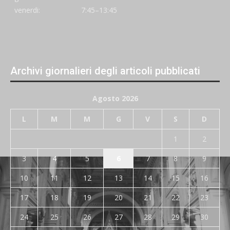
venerdi:
7:45–13:45
Archivi giornalieri degli articoli pubblicati
Agosto 2026
L
M
M
G
V
S
D
1
2
3
4
5
6
7
8
9
10
11
12
13
14
15
16
17
18
19
20
21
22
23
24
25
26
27
28
29
30