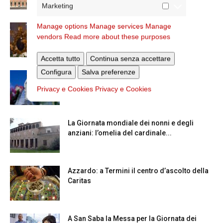
Marketing
Manage options
Manage services
Manage
La Madonna della Neve a Santa Maria
vendors
Read more about these purposes
Maggiore
Accetta tutto
Continua senza accettare
Configura
Salva preferenze
Dal 28 al 31 agosto il pellegrinaggio
diocesano a Lourdes
Privacy e Cookies
Privacy e Cookies
La Giornata mondiale dei nonni e degli
anziani: l’omelia del cardinale...
Azzardo: a Termini il centro d’ascolto della
Caritas
A San Saba la Messa per la Giornata dei