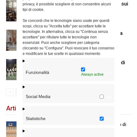
A San Carlo al Corso mostra di Mcl sui
privacy, è possibile scegliere di non consentire alcuni
tipi di cookie.
senza dimora
Se concordi che le tecnologie siano usate per questi
scopi, clicca su "Accetta tutto" per accettare tutte le
tecnologie. In alternativa, clicca su "Continua senza
Il nuovo accesso alla cripta di Santa
accettare" per rifiutare tutte le tecnologie non
Prisca
essenziali. Puoi anche scegliere per categoria
cliccando su "Configura". Puoi revocare il tuo consenso
e modificare le tue scelte in qualsiasi momento
Us Acli Roma, cominciato il torneo di
calcio a 5 con le parrocchie
Funzionalità
Always active
Social Media
Articoli recenti
Statistiche
Chiusura estiva degli Uffici del Vicariato di
Roma