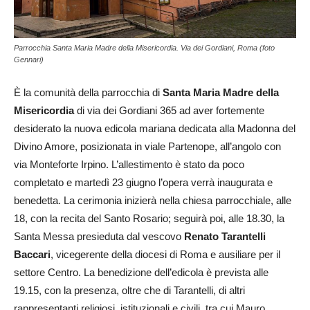
Parrocchia Santa Maria Madre della Misericordia. Via dei Gordiani, Roma (foto
Gennari)
È la comunità della parrocchia di
Santa Maria Madre della
Misericordia
di via dei Gordiani 365 ad aver fortemente
desiderato la nuova edicola mariana dedicata alla Madonna del
Divino Amore, posizionata in viale Partenope, all’angolo con
via Monteforte Irpino. L’allestimento è stato da poco
completato e martedì 23 giugno l’opera verrà inaugurata e
benedetta. La cerimonia inizierà nella chiesa parrocchiale, alle
18, con la recita del Santo Rosario; seguirà poi, alle 18.30, la
Santa Messa presieduta dal vescovo
Renato Tarantelli
Baccari
, vicegerente della diocesi di Roma e ausiliare per il
settore Centro. La benedizione dell’edicola è prevista alle
19.15, con la presenza, oltre che di Tarantelli, di altri
rappresentanti religiosi, istituzionali e civili, tra cui Mauro