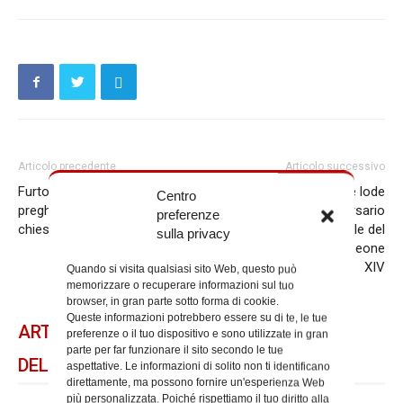
Articolo precedente
Articolo successivo
Furto all’Aurelia Hospital:
La diocesi di Roma rende lode
Centro
preghiere di riparazione nelle
al Padre per il 44° anniversario
preferenze
chiese di Roma
di ordinazione presbiterale del
sulla privacy
nostro Vescovo, Papa Leone
XIV
Quando si visita qualsiasi sito Web, questo può
memorizzare o recuperare informazioni sul tuo
browser, in gran parte sotto forma di cookie.
Queste informazioni potrebbero essere su di te, le tue
ARTICOLI CORRELATI
preferenze o il tuo dispositivo e sono utilizzate in gran
parte per far funzionare il sito secondo le tue
DELLO STESSO AUTORE
aspettative. Le informazioni di solito non ti identificano
direttamente, ma possono fornire un'esperienza Web
più personalizzata. Poiché rispettiamo il tuo diritto alla