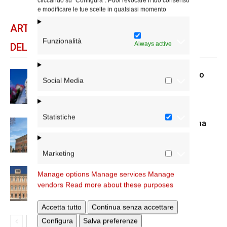
cliccando su "Configura". Puoi revocare il tuo consenso
e modificare le tue scelte in qualsiasi momento
ARTICOLI CORRELATI
Funzionalità
Always active
DELLO STESSO AUTORE
Dal 28 al 31 agosto il pellegrinaggio
Social Media
diocesano a Lourdes
Statistiche
Nuove nomine nella diocesi di Roma
Marketing
Chiusura estiva degli Uffici del
Manage options
Manage services
Manage
Vicariato di Roma
vendors
Read more about these purposes
Accetta tutto
Continua senza accettare
Configura
Salva preferenze