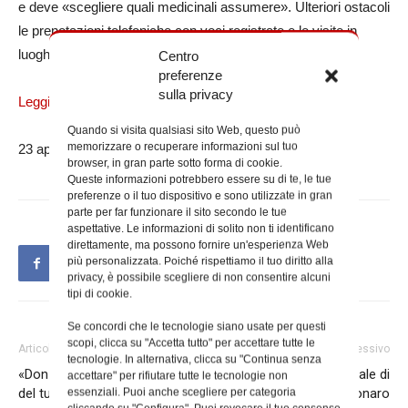
e deve «scegliere quali medicinali assumere». Ulteriori ostacoli
le prenotazioni telefoniche con voci registrate e le visite in
luoghi lontani senza un accompagnatore.
Centro
preferenze
sulla privacy
Leggi l’articolo completo su Romasette.it
Quando si visita qualsiasi sito Web, questo può
memorizzare o recuperare informazioni sul tuo
23 aprile 2024
browser, in gran parte sotto forma di cookie.
Queste informazioni potrebbero essere su di te, le tue
preferenze o il tuo dispositivo e sono utilizzate in gran
parte per far funzionare il sito secondo le tue
aspettative. Le informazioni di solito non ti identificano
direttamente, ma possono fornire un'esperienza Web
più personalizzata. Poiché rispettiamo il tuo diritto alla
privacy, è possibile scegliere di non consentire alcuni
tipi di cookie.
Se concordi che le tecnologie siano usate per questi
scopi, clicca su "Accetta tutto" per accettare tutte le
Articolo precedente
Articolo successivo
tecnologie. In alternativa, clicca su "Continua senza
«Don Angelo tra noi un raggio
L’ordinazione episcopale di
accettare" per rifiutare tutte le tecnologie non
del tuo amore»
padre Davide Carbonaro
essenziali. Puoi anche scegliere per categoria