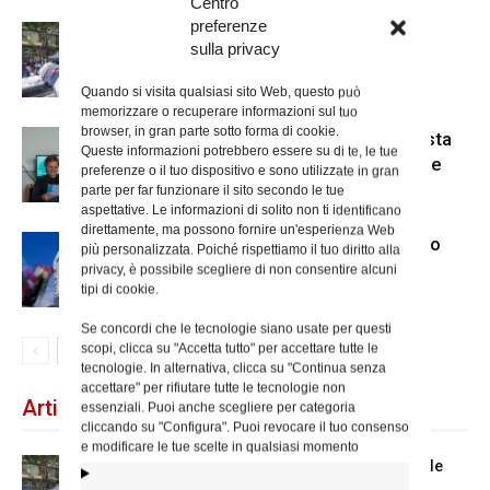
Centro
preferenze
Spin Time: la dichiarazione del
sulla privacy
cardinale vicario
Quando si visita qualsiasi sito Web, questo può
memorizzare o recuperare informazioni sul tuo
browser, in gran parte sotto forma di cookie.
Scienze Applicate, la nuova proposta
Queste informazioni potrebbero essere su di te, le tue
dell’Istituto Paritario Sant’Apollinare
preferenze o il tuo dispositivo e sono utilizzate in gran
parte per far funzionare il sito secondo le tue
aspettative. Le informazioni di solito non ti identificano
direttamente, ma possono fornire un'esperienza Web
Dal 28 al 31 agosto il pellegrinaggio
più personalizzata. Poiché rispettiamo il tuo diritto alla
diocesano a Lourdes
privacy, è possibile scegliere di non consentire alcuni
tipi di cookie.
Se concordi che le tecnologie siano usate per questi
scopi, clicca su "Accetta tutto" per accettare tutte le
tecnologie. In alternativa, clicca su "Continua senza
accettare" per rifiutare tutte le tecnologie non
Articoli recenti
essenziali. Puoi anche scegliere per categoria
cliccando su "Configura". Puoi revocare il tuo consenso
e modificare le tue scelte in qualsiasi momento
Spin Time: la dichiarazione del cardinale
vicario