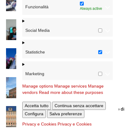
Funzionalità
Always active
Scienze Applicate, la nuova proposta
dell’Istituto Paritario Sant’Apollinare
Social Media
Dal 28 al 31 agosto il pellegrinaggio
Statistiche
diocesano a Lourdes
Marketing
Nuove nomine nella diocesi di Roma
Manage options
Manage services
Manage
vendors
Read more about these purposes
Accetta tutto
Continua senza accettare
Chiusura estiva degli Uffici del Vicariato di
Configura
Salva preferenze
Roma
Privacy e Cookies
Privacy e Cookies