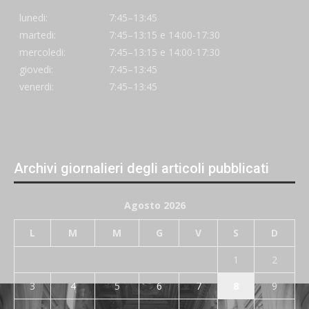
lunedi:
7:45–13:45
martedi:
7:45–13:15 e 14:00-17:30
mercoledi:
7:45–13:15 e 14:00-17:30
giovedi:
7:45–13:45
venerdi:
7:45–13:45
Archivi giornalieri degli articoli pubblicati
Agosto 2026
L
M
M
G
V
S
D
1
2
3
4
5
6
7
8
9