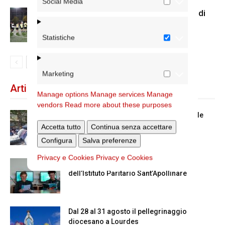
Social Media
Us Acli Roma, cominciato il torneo di
calcio a 5 con le parrocchie
Statistiche
Marketing
Articoli recenti
Manage options
Manage services
Manage
vendors
Read more about these purposes
Spin Time: la dichiarazione del cardinale
vicario
Accetta tutto
Continua senza accettare
Configura
Salva preferenze
Privacy e Cookies
Privacy e Cookies
Scienze Applicate, la nuova proposta
dell’Istituto Paritario Sant’Apollinare
Dal 28 al 31 agosto il pellegrinaggio
diocesano a Lourdes