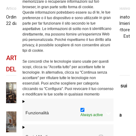
memorizzare o recuperare informazioni sul tuo
browser, in gran parte sotto forma di cookie.
Articolo precedente
Articolo successivo
Queste informazioni potrebbero essere su di te, le tue
Ordinati dal vicario De Donatis
Papa Francesco ha nominato
preferenze o il tuo dispositivo e sono utilizzate in gran
22 diaconi
don Gianpiero Palmieri
parte per far funzionare il sito secondo le tue
aspettative. Le informazioni di solito non ti identificano
vescovo ausiliare per il settore
direttamente, ma possono fornire un'esperienza Web
Est
più personalizzata. Poiché rispettiamo il tuo diritto alla
privacy, è possibile scegliere di non consentire alcuni
tipi di cookie.
ARTICOLI CORRELATI
Se concordi che le tecnologie siano usate per questi
scopi, clicca su "Accetta tutto" per accettare tutte le
DELLO STESSO AUTORE
tecnologie. In alternativa, clicca su "Continua senza
accettare" per rifiutare tutte le tecnologie non
essenziali. Puoi anche scegliere per categoria
A San Carlo al Corso mostra di Mcl sui
cliccando su "Configura". Puoi revocare il tuo consenso
senza dimora
e modificare le tue scelte in qualsiasi momento
Funzionalità
Il nuovo accesso alla cripta di Santa
Always active
Prisca