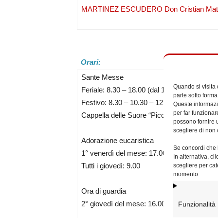
MARTINEZ ESCUDERO Don Cristian Mateo
Orari:
Sante Messe
Quando si visita
Feriale: 8.30 – 18.00 (dal 1 luglio al 15 set
parte sotto forma
Festivo: 8.30 – 10.30 – 12.00 (consigliata 
Queste informazio
per far funzionar
Cappella delle Suore “Piccole Serve” (Via A.
possono fornire u
scegliere di non 
Adorazione eucaristica
Se concordi che l
1° venerdì del mese: 17.00
In alternativa, c
Tutti i giovedì: 9.00
scegliere per cat
momento
Ora di guardia
2° giovedì del mese: 16.00
Funzionalità