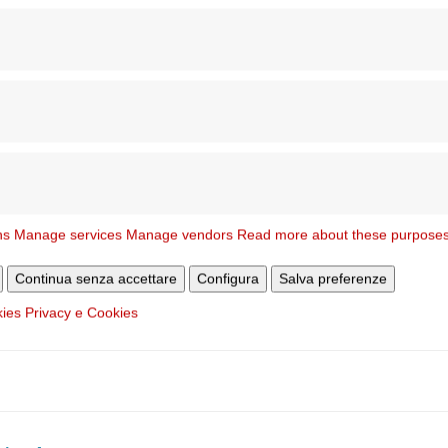
0176 Roma • Tel. 06 70 39 20 51)
ossibile usufruire di tutti i servizi della segreteria parrocchiale
ns
Manage services
Manage vendors
Read more about these purpose
Continua senza accettare
Configura
Salva preferenze
kies
Privacy e Cookies