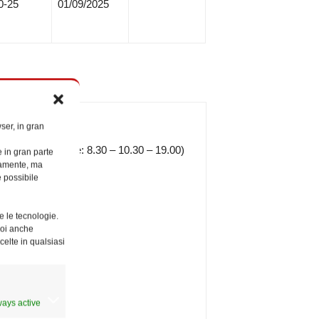
0-25
01/09/2025
ser, in gran
io al 15 settembre: 8.30 – 10.30 – 19.00)
e in gran parte
ttamente, ma
è possibile
e le tecnologie.
Puoi anche
celte in qualsiasi
ways active