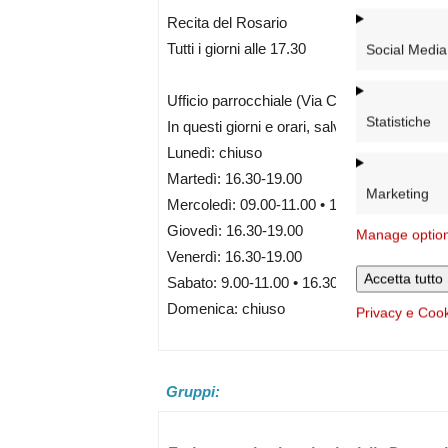
Recita del Rosario
Tutti i giorni alle 17.30
Social Media
Ufficio parrocchiale (Via Casilina, 205 – 0
Statistiche
In questi giorni e orari, salvo imprevisti, è p
Lunedì: chiuso
Martedì: 16.30-19.00
Marketing
Mercoledì: 09.00-11.00 • 16.30-19.00
Giovedì: 16.30-19.00
Manage optio
Venerdì: 16.30-19.00
Accetta tutto
Sabato: 9.00-11.00 • 16.30-19.00
Domenica: chiuso
Privacy e Coo
Gruppi: