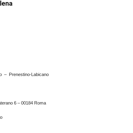
Elena
pio – Prenestino-Labicano
Laterano 6 – 00184 Roma
ão