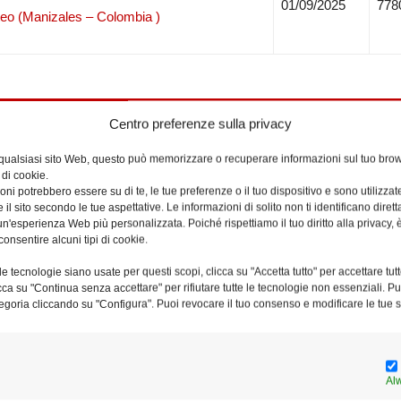
01/09/2025
778
 (Manizales – Colombia )
Centro preferenze sulla privacy
 qualsiasi sito Web, questo può memorizzare o recuperare informazioni sul tuo brow
tembre: 8.30 – 19.00)
 di cookie.
per i ragazzi del cammino di Comunione e Cresima) – 18.00 (dal 1 lugl
ni potrebbero essere su di te, le tue preferenze o il tuo dispositivo e sono utilizzat
e il sito secondo le tue aspettative. Le informazioni di solito non ti identificano dire
 Balbi, 15): 9.00
n'esperienza Web più personalizzata. Poiché rispettiamo il tuo diritto alla privacy, 
consentire alcuni tipi di cookie.
e tecnologie siano usate per questi scopi, clicca su "Accetta tutto" per accettare tutt
licca su "Continua senza accettare" per rifiutare tutte le tecnologie non essenziali. 
egoria cliccando su "Configura". Puoi revocare il tuo consenso e modificare le tue s
Al