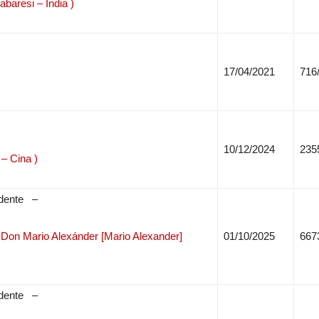
baresi – India )
17/04/2021
716
10/12/2024
235
– Cina )
tudente –
ario Alexánder [Mario Alexander]
01/10/2025
667
tudente –