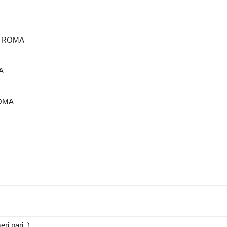
 – ROMA
MA
ROMA
ri pari )