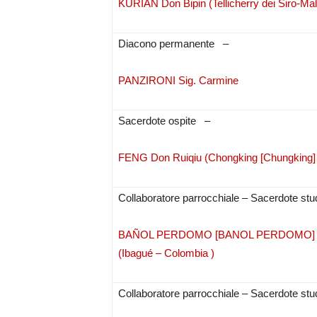
KURIAN Don Bipin (Tellicherry dei Siro-Mala
Diacono permanente –
PANZIRONI Sig. Carmine
Sacerdote ospite –
FENG Don Ruiqiu (Chongking [Chungking] 
Collaboratore parrocchiale – Sacerdote s
BAÑOL PERDOMO [BANOL PERDOMO] Don M
(Ibagué – Colombia )
Collaboratore parrocchiale – Sacerdote s