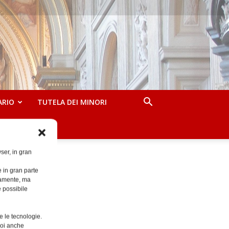
ARIO
TUTELA DEI MINORI
ser, in gran
e in gran parte
ttamente, ma
è possibile
e le tecnologie.
Puoi anche