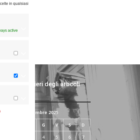
celte in qualsiasi
ways active
chivi giornalieri degli articoli
bblicati
s
Dicembre 2025
L
M
M
G
V
S
D
1
2
3
4
5
6
7