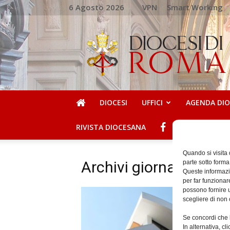
6 Agosto 2026
VPN
Smart Working
DIOCESI
DI
ROMA
DIOCESI
UFFICI
AGENDA DI
RIVISTA DIOCESANA
Quando si visita
Archivi giornalieri: 
parte sotto forma
Queste informazio
per far funzionar
possono fornire u
scegliere di non 
Se concordi che l
In alternativa, c