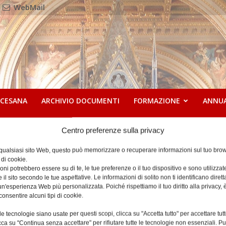
WebMail
OCESANA
ARCHIVIO DOCUMENTI
FORMAZIONE
ANNU
Centro preferenze sulla privacy
 qualsiasi sito Web, questo può memorizzare o recuperare informazioni sul tuo brow
14 Dicembre 2025
 di cookie.
ni potrebbero essere su di te, le tue preferenze o il tuo dispositivo e sono utilizzat
e il sito secondo le tue aspettative. Le informazioni di solito non ti identificano dire
n'esperienza Web più personalizzata. Poiché rispettiamo il tuo diritto alla privacy, 
consentire alcuni tipi di cookie.
e tecnologie siano usate per questi scopi, clicca su "Accetta tutto" per accettare tutt
licca su "Continua senza accettare" per rifiutare tutte le tecnologie non essenziali. 