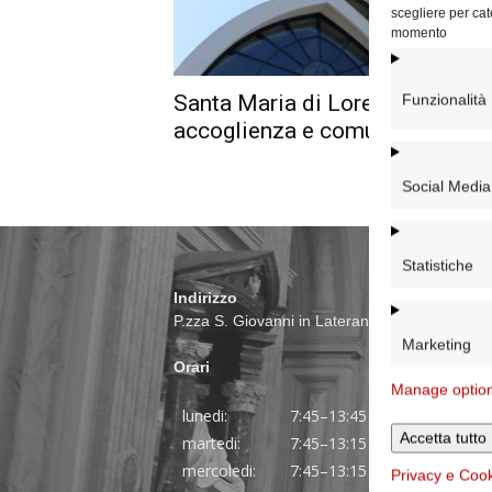
scegliere per cat
momento
Santa Maria di Loreto,
Funzionalità
accoglienza e comunione
Social Media
Statistiche
Indirizzo
P.zza S. Giovanni in Laterano 6 00184 Roma
Marketing
Orari
Manage optio
lunedi:
7:45–13:45
Accetta tutto
martedi:
7:45–13:15 e 14:00-17:30
mercoledi:
7:45–13:15 e 14:00-17:30
Privacy e Coo