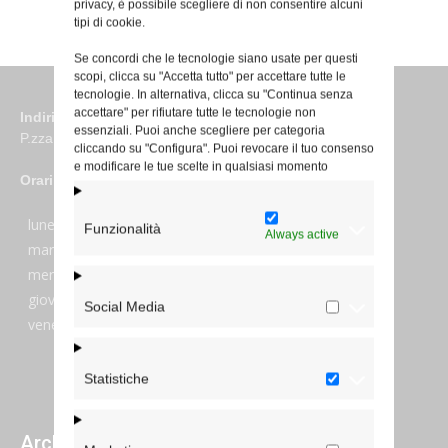
privacy, è possibile scegliere di non consentire alcuni
tipi di cookie.
Se concordi che le tecnologie siano usate per questi
scopi, clicca su "Accetta tutto" per accettare tutte le
tecnologie. In alternativa, clicca su "Continua senza
accettare" per rifiutare tutte le tecnologie non
Indirizzo
essenziali. Puoi anche scegliere per categoria
P.zza S. Giovanni in Laterano 6 00184 Roma
cliccando su "Configura". Puoi revocare il tuo consenso
e modificare le tue scelte in qualsiasi momento
Orari
lunedi:
7:45–13:45
Funzionalità
Always active
martedi:
7:45–13:15 e 14:00-17:30
mercoledi:
7:45–13:15 e 14:00-17:30
giovedi:
7:45–13:45
Social Media
venerdi:
7:45–13:45
Statistiche
Archivi giornalieri degli articoli pubblicati