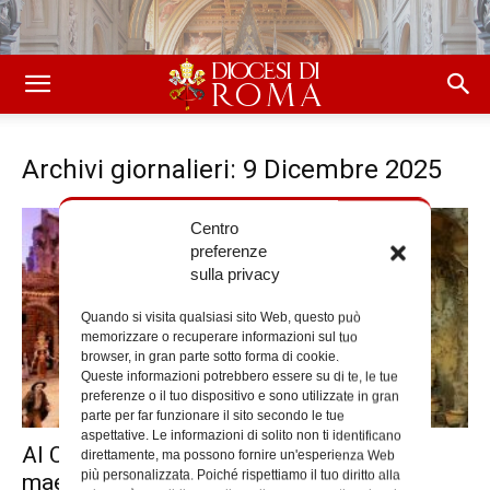
Archivi giornalieri: 9 Dicembre 2025
Centro
preferenze
sulla privacy
Quando si visita qualsiasi sito Web, questo può
memorizzare o recuperare informazioni sul tuo
browser, in gran parte sotto forma di cookie.
Queste informazioni potrebbero essere su di te, le tue
preferenze o il tuo dispositivo e sono utilizzate in gran
parte per far funzionare il sito secondo le tue
aspettative. Le informazioni di solito non ti identificano
Al Campus Bio-Medico il presepe del
direttamente, ma possono fornire un'esperienza Web
più personalizzata. Poiché rispettiamo il tuo diritto alla
maestro Artese