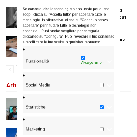
Se concordi che le tecnologie siano usate per questi
“Tradizione o innovazione?”: ultimo
scopi, clicca su "Accetta tutto" per accettare tutte le
incontro sulla dialettica tra gli opposti
tecnologie. In alternativa, clicca su "Continua senza
alla Chiesa dei Cappuccini
accettare" per rifiutare tutte le tecnologie non
essenziali. Puoi anche scegliere per categoria
cliccando su "Configura". Puoi revocare il tuo consenso
Alla Sapienza il Festival di letteratura
e modificare le tue scelte in qualsiasi momento
“Giardini d’inchiostro”
Funzionalità
Always active
Articoli recenti
Social Media
Scienze Applicate, la nuova proposta
Statistiche
dell’Istituto Paritario Sant’Apollinare
Marketing
Dal 28 al 31 agosto il pellegrinaggio