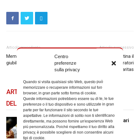
Articolo precedente
Articolo successivo
Memorie della tradizione
A Santa Maria Stella Matutina il
Centro
giubilare: Il Giubileo del 1300
mandato per gli operatori
preferenze
Caritas
sulla privacy
Quando si visita qualsiasi sito Web, questo può
memorizzare o recuperare informazioni sul tuo
ARTICOLI CORRELATI
browser, in gran parte sotto forma di cookie.
Queste informazioni potrebbero essere su di te, le tue
DELLO STESSO AUTORE
preferenze o il tuo dispositivo e sono utilizzate in gran
parte per far funzionare il sito secondo le tue
aspettative. Le informazioni di solito non ti identificano
Le cresime degli studenti universitari
direttamente, ma possono fornire un'esperienza Web
più personalizzata. Poiché rispettiamo il tuo diritto alla
privacy, è possibile scegliere di non consentire alcuni
tipi di cookie.