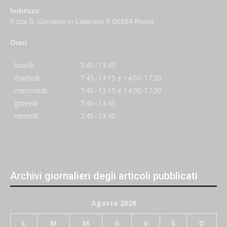
Indirizzo
P.zza S. Giovanni in Laterano 6 00184 Roma
Orari
lunedi:
7:45–13:45
martedi:
7:45–13:15 e 14:00-17:30
mercoledi:
7:45–13:15 e 14:00-17:30
giovedi:
7:45–13:45
venerdi:
7:45–13:45
Archivi giornalieri degli articoli pubblicati
Agosto 2026
L
M
M
G
V
S
D