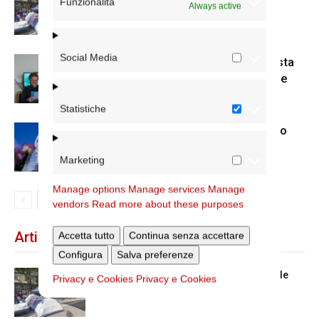
Funzionalità
Always active
cardinale vicario
Social Media
Scienze Applicate, la nuova proposta
dell’Istituto Paritario Sant’Apollinare
Statistiche
Dal 28 al 31 agosto il pellegrinaggio
diocesano a Lourdes
Marketing
Manage options
Manage services
Manage
vendors
Read more about these purposes
Articoli recenti
Accetta tutto
Continua senza accettare
Configura
Salva preferenze
Spin Time: la dichiarazione del cardinale
Privacy e Cookies
Privacy e Cookies
vicario