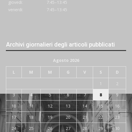
giovedi:
7:45–13:45
venerdi:
7:45–13:45
Archivi giornalieri degli articoli pubblicati
Agosto 2026
L
M
M
G
V
S
D
1
2
3
4
5
6
7
8
9
10
11
12
13
14
15
16
17
18
19
20
21
22
23
24
25
26
27
28
29
30