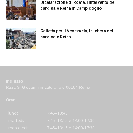
Dichiarazione di Roma, l’intervento del
cardinale Reina in Campidoglio
Colletta per il Venezuela, la lettera del
cardinale Reina
Indirizzo
P.zza S. Giovanni in Laterano 6 00184 Roma
Orari
lunedi:
7:45–13:45
martedi:
7:45–13:15 e 14:00-17:30
mercoledi:
7:45–13:15 e 14:00-17:30