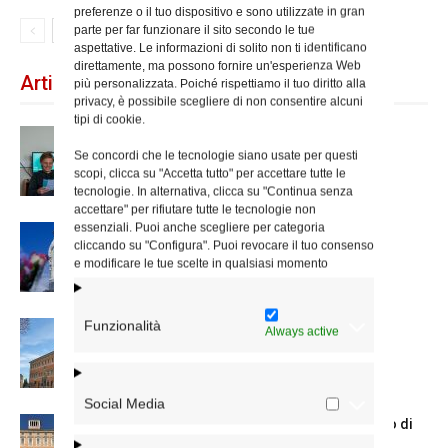
preferenze o il tuo dispositivo e sono utilizzate in gran
parte per far funzionare il sito secondo le tue
aspettative. Le informazioni di solito non ti identificano
direttamente, ma possono fornire un'esperienza Web
Articoli recenti
più personalizzata. Poiché rispettiamo il tuo diritto alla
privacy, è possibile scegliere di non consentire alcuni
tipi di cookie.
Scienze Applicate, la nuova proposta
dell’Istituto Paritario Sant’Apollinare
Se concordi che le tecnologie siano usate per questi
scopi, clicca su "Accetta tutto" per accettare tutte le
tecnologie. In alternativa, clicca su "Continua senza
accettare" per rifiutare tutte le tecnologie non
essenziali. Puoi anche scegliere per categoria
Dal 28 al 31 agosto il pellegrinaggio
cliccando su "Configura". Puoi revocare il tuo consenso
diocesano a Lourdes
e modificare le tue scelte in qualsiasi momento
Funzionalità
Nuove nomine nella diocesi di Roma
Always active
Social Media
Chiusura estiva degli Uffici del Vicariato di
Roma