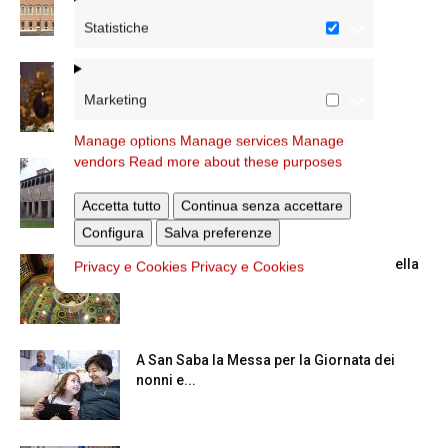
Statistiche
La Madonna della Neve a Santa Maria
Maggiore
Marketing
Manage options
Manage services
Manage
vendors
Read more about these purposes
La Giornata mondiale dei nonni e degli
anziani: l’omelia del cardinale...
Accetta tutto
Continua senza accettare
Configura
Salva preferenze
Azzardo: a Termini il centro d’ascolto della
Privacy e Cookies
Privacy e Cookies
Caritas
A San Saba la Messa per la Giornata dei
nonni e...