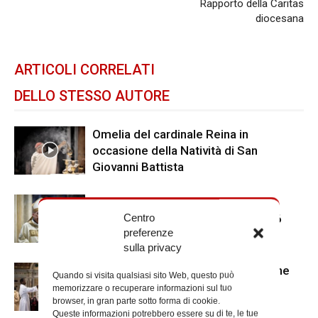
Rapporto della Caritas
diocesana
ARTICOLI CORRELATI
DELLO STESSO AUTORE
Omelia del cardinale Reina in
occasione della Natività di San
Giovanni Battista
Omelia del cardinale Reina in
occasione del Corpus Domini 2026
Centro
preferenze
sulla privacy
Ringraziamenti del vicario al termine
Quando si visita qualsiasi sito Web, questo può
dell’Anno Santo
memorizzare o recuperare informazioni sul tuo
browser, in gran parte sotto forma di cookie.
Queste informazioni potrebbero essere su di te, le tue