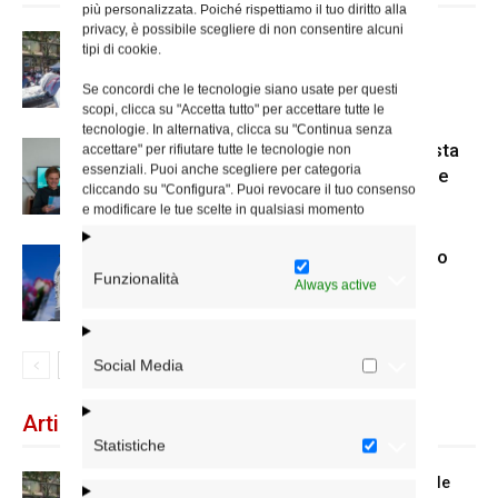
più personalizzata. Poiché rispettiamo il tuo diritto alla
privacy, è possibile scegliere di non consentire alcuni
Spin Time: la dichiarazione del
tipi di cookie.
cardinale vicario
Se concordi che le tecnologie siano usate per questi
scopi, clicca su "Accetta tutto" per accettare tutte le
tecnologie. In alternativa, clicca su "Continua senza
Scienze Applicate, la nuova proposta
accettare" per rifiutare tutte le tecnologie non
essenziali. Puoi anche scegliere per categoria
dell’Istituto Paritario Sant’Apollinare
cliccando su "Configura". Puoi revocare il tuo consenso
e modificare le tue scelte in qualsiasi momento
Dal 28 al 31 agosto il pellegrinaggio
Funzionalità
diocesano a Lourdes
Always active
Social Media
Articoli recenti
Statistiche
Spin Time: la dichiarazione del cardinale