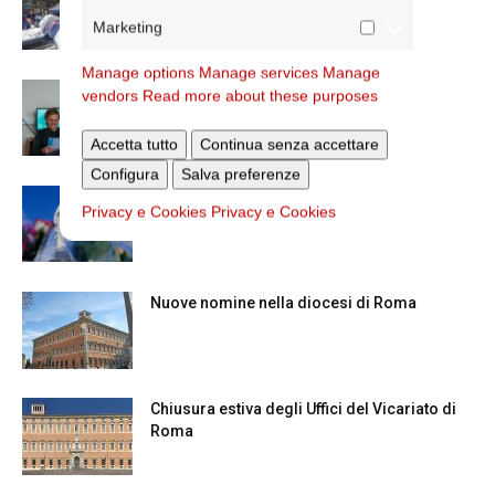
vicario
Marketing
Manage options
Manage services
Manage
Scienze Applicate, la nuova proposta
vendors
Read more about these purposes
dell’Istituto Paritario Sant’Apollinare
Accetta tutto
Continua senza accettare
Configura
Salva preferenze
Dal 28 al 31 agosto il pellegrinaggio
Privacy e Cookies
Privacy e Cookies
diocesano a Lourdes
Nuove nomine nella diocesi di Roma
Chiusura estiva degli Uffici del Vicariato di
Roma