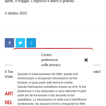
aprile, 9 maggio. L’ingresso è libero e gratuito.
3 ottobre 2023
Centro
preferenze
sulla privacy
Articolo precedente
Articolo successivo
Il Teatro dell’Opera a San
Torna il corso “La vite e i tralci”
Quando si visita qualsiasi sito Web, questo può
Vitale, storica collaborazione
memorizzare o recuperare informazioni sul tuo
browser, in gran parte sotto forma di cookie.
Queste informazioni potrebbero essere su di te, le tue
preferenze o il tuo dispositivo e sono utilizzate in gran
ARTICOLI CORRELATI
parte per far funzionare il sito secondo le tue
aspettative. Le informazioni di solito non ti identificano
DELLO STESSO AUTORE
direttamente, ma possono fornire un'esperienza Web