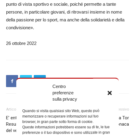
punto di vista sportivo e sociale, poiché permette a tante
persone, in particolare giovani, di ritrovarsi insieme in nome
della passione per lo sport, ma anche della solidarietà e della
condivisione».
26 ottobre 2022
Centro
preferenze
sulla privacy
Articolo precedente
Articolo successivo
Quando si visita qualsiasi sito Web, questo può
memorizzare o recuperare informazioni sul tuo
E’ entrata nella luce della
Laboratorio di scrittura a Tor
browser, in gran parte sotto forma di cookie.
Resurrezione Sandra, sorella
Bella Monaca
Queste informazioni potrebbero essere su di te, le tue
del vescovo Di Tora
preferenze o il tuo dispositivo e sono utilizzate in gran