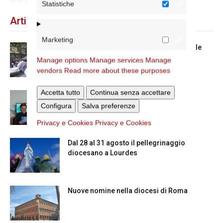
Statistiche
Articoli recenti
Marketing
Spin Time: la dichiarazione del cardinale
vicario
Manage options
Manage services
Manage
vendors
Read more about these purposes
Accetta tutto
Continua senza accettare
Scienze Applicate, la nuova proposta
dell’Istituto Paritario Sant’Apollinare
Configura
Salva preferenze
Privacy e Cookies
Privacy e Cookies
Dal 28 al 31 agosto il pellegrinaggio
diocesano a Lourdes
Nuove nomine nella diocesi di Roma