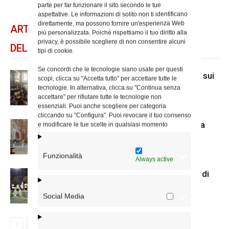
parte per far funzionare il sito secondo le tue
aspettative. Le informazioni di solito non ti identificano
direttamente, ma possono fornire un'esperienza Web
ARTICOLI CORRELATI
più personalizzata. Poiché rispettiamo il tuo diritto alla
privacy, è possibile scegliere di non consentire alcuni
DELLO STESSO AUTORE
tipi di cookie.
Se concordi che le tecnologie siano usate per questi
A San Carlo al Corso mostra di Mcl sui
scopi, clicca su "Accetta tutto" per accettare tutte le
senza dimora
tecnologie. In alternativa, clicca su "Continua senza
accettare" per rifiutare tutte le tecnologie non
essenziali. Puoi anche scegliere per categoria
cliccando su "Configura". Puoi revocare il tuo consenso
Il nuovo accesso alla cripta di Santa
e modificare le tue scelte in qualsiasi momento
Prisca
Funzionalità
Always active
Us Acli Roma, cominciato il torneo di
calcio a 5 con le parrocchie
Social Media