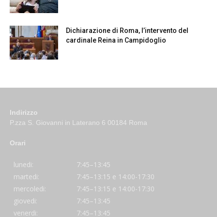
Dichiarazione di Roma, l’intervento del
cardinale Reina in Campidoglio
Indirizzo
P.zza S. Giovanni in Laterano 6 00184 Roma
Orari
lunedi:
7:45–13:45
martedi:
7:45–13:15 e 14:00-17:30
mercoledi:
7:45–13:15 e 14:00-17:30
giovedi:
7:45–13:45
venerdi:
7:45–13:45