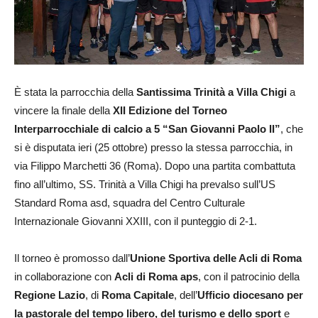
È stata la parrocchia della
Santissima Trinità a Villa Chigi
a
vincere la finale della
XII Edizione del Torneo
Interparrocchiale di calcio a 5 “San Giovanni Paolo II”
, che
si è disputata ieri (25 ottobre) presso la stessa parrocchia, in
via Filippo Marchetti 36 (Roma). Dopo una partita combattuta
fino all’ultimo, SS. Trinità a Villa Chigi ha prevalso sull’US
Standard Roma asd, squadra del Centro Culturale
Internazionale Giovanni XXIII, con il punteggio di 2-1.
Il torneo è promosso dall’
Unione Sportiva delle Acli di Roma
in collaborazione con
Acli di Roma aps
, con il patrocinio della
Regione Lazio
, di
Roma Capitale
, dell’
Ufficio diocesano per
la pastorale del tempo libero, del turismo e dello sport
e