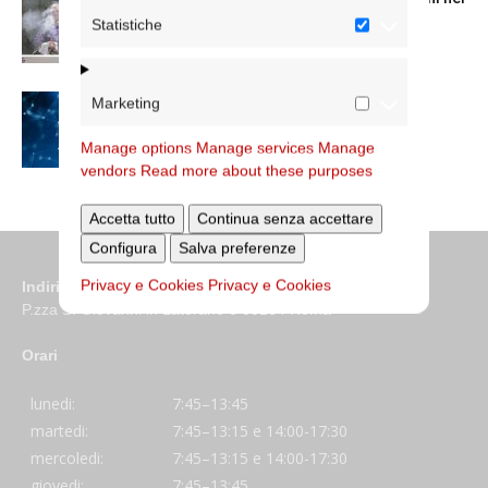
trigesimo della morte
Statistiche
Pace, disarmo e IA: a Castel Gandolfo il
Marketing
summit di Premi...
Manage options
Manage services
Manage
vendors
Read more about these purposes
Accetta tutto
Continua senza accettare
Configura
Salva preferenze
Privacy e Cookies
Privacy e Cookies
Indirizzo
P.zza S. Giovanni in Laterano 6 00184 Roma
Orari
lunedi:
7:45–13:45
martedi:
7:45–13:15 e 14:00-17:30
mercoledi:
7:45–13:15 e 14:00-17:30
giovedi:
7:45–13:45