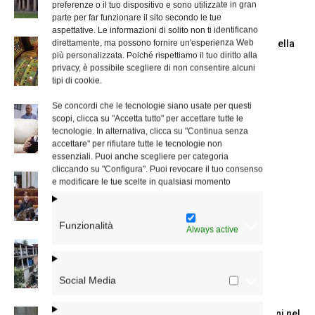
preferenze o il tuo dispositivo e sono utilizzate in gran
parte per far funzionare il sito secondo le tue
aspettative. Le informazioni di solito non ti identificano
direttamente, ma possono fornire un'esperienza Web
Azzardo: a Termini il centro d’ascolto della
più personalizzata. Poiché rispettiamo il tuo diritto alla
Caritas
privacy, è possibile scegliere di non consentire alcuni
tipi di cookie.
Se concordi che le tecnologie siano usate per questi
A San Saba la Messa per la Giornata dei
scopi, clicca su "Accetta tutto" per accettare tutte le
nonni e...
tecnologie. In alternativa, clicca su "Continua senza
accettare" per rifiutare tutte le tecnologie non
essenziali. Puoi anche scegliere per categoria
cliccando su "Configura". Puoi revocare il tuo consenso
Dichiarazione di Roma, l’intervento del
e modificare le tue scelte in qualsiasi momento
cardinale Reina in Campidoglio
Funzionalità
Always active
Colletta per il Venezuela, la lettera del
cardinale Reina
Social Media
La Messa in suffragio del cardinale Ruini nel