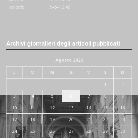
venerdi:
7:45–13:45
Archivi giornalieri degli articoli pubblicati
Agosto 2026
L
M
M
G
V
S
D
1
2
3
4
5
6
7
8
9
10
11
12
13
14
15
16
17
18
19
20
21
22
23
24
25
26
27
28
29
30