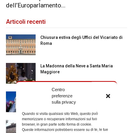
dell’Europarlamento...
Articoli recenti
Chiusura estiva degli Uffici del Vicariato di
Roma
La Madonna della Neve a Santa Maria
Maggiore
Centro
Dal 28 al 31 agosto il pellegrinaggio
preferenze
diocesano a Lourdes
sulla privacy
Quando si visita qualsiasi sito Web, questo può
memorizzare o recuperare informazioni sul tuo
La Giornata mondiale dei nonni e degli
browser, in gran parte sotto forma di cookie.
anziani: l’omelia del cardinale...
Queste informazioni potrebbero essere su di te, le tue