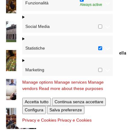
Maggiore
Funzionalità
Always active
La Giornata mondiale dei nonni e degli
Social Media
anziani: l’omelia del cardinale...
Statistiche
Azzardo: a Termini il centro d’ascolto della
Caritas
Marketing
A San Saba la Messa per la Giornata dei
Manage options
Manage services
Manage
nonni e...
vendors
Read more about these purposes
Accetta tutto
Continua senza accettare
Configura
Salva preferenze
Dichiarazione di Roma, l’intervento del
cardinale Reina in Campidoglio
Privacy e Cookies
Privacy e Cookies