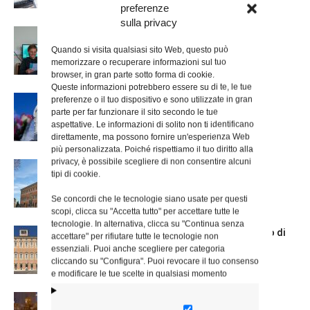
preferenze
sulla privacy
Scienze Applicate, la nuova proposta
dell’Istituto Paritario Sant’Apollinare
Quando si visita qualsiasi sito Web, questo può
memorizzare o recuperare informazioni sul tuo
browser, in gran parte sotto forma di cookie.
Queste informazioni potrebbero essere su di te, le tue
Dal 28 al 31 agosto il pellegrinaggio
preferenze o il tuo dispositivo e sono utilizzate in gran
parte per far funzionare il sito secondo le tue
diocesano a Lourdes
aspettative. Le informazioni di solito non ti identificano
direttamente, ma possono fornire un'esperienza Web
più personalizzata. Poiché rispettiamo il tuo diritto alla
privacy, è possibile scegliere di non consentire alcuni
Nuove nomine nella diocesi di Roma
tipi di cookie.
Se concordi che le tecnologie siano usate per questi
scopi, clicca su "Accetta tutto" per accettare tutte le
tecnologie. In alternativa, clicca su "Continua senza
Chiusura estiva degli Uffici del Vicariato di
accettare" per rifiutare tutte le tecnologie non
Roma
essenziali. Puoi anche scegliere per categoria
cliccando su "Configura". Puoi revocare il tuo consenso
e modificare le tue scelte in qualsiasi momento
La Madonna della Neve a Santa Maria