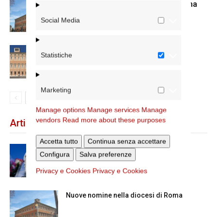
Nuove nomine nella diocesi di Roma
Social Media
Chiusura estiva degli Uffici del
Statistiche
Vicariato di Roma
Marketing
Manage options
Manage services
Manage
vendors
Read more about these purposes
Articoli recenti
Accetta tutto
Continua senza accettare
Dal 28 al 31 agosto il pellegrinaggio
Configura
Salva preferenze
diocesano a Lourdes
Privacy e Cookies
Privacy e Cookies
Nuove nomine nella diocesi di Roma