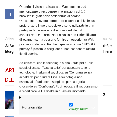
Quando si visita qualsiasi sito Web, questo può
memorizzare o recuperare informazioni sul tuo
browser, in gran parte sotto forma di cookie.
Queste informazioni potrebbero essere su di te, le tue
preferenze o il tuo dispositivo e sono utilizzate in gran
parte per far funzionare il sito secondo le tue
aspettative. Le informazioni di solito non ti identificano
Articolo precedente
Articolo successivo
direttamente, ma possono fornire un'esperienza Web
più personalizzata. Poiché rispettiamo il tuo diritto alla
Ai Santi Patroni il pilastro è la
A Santa Silvia tra carità e
privacy, è possibile scegliere di non consentire alcuni
liturgia
preghiera
tipi di cookie.
Se concordi che le tecnologie siano usate per questi
scopi, clicca su "Accetta tutto" per accettare tutte le
ARTICOLI CORRELATI
tecnologie. In alternativa, clicca su "Continua senza
accettare" per rifiutare tutte le tecnologie non
DELLO STESSO AUTORE
essenziali. Puoi anche scegliere per categoria
cliccando su "Configura". Puoi revocare il tuo consenso
e modificare le tue scelte in qualsiasi momento
Dal 28 al 31 agosto il pellegrinaggio
diocesano a Lourdes
Funzionalità
Always active