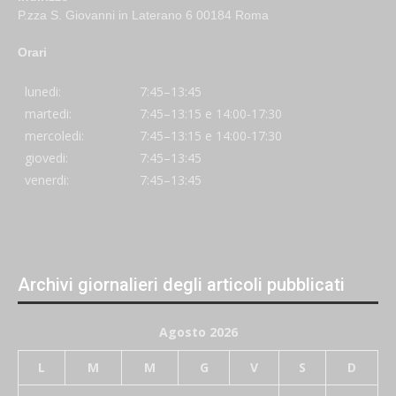
P.zza S. Giovanni in Laterano 6 00184 Roma
Orari
lunedi:
7:45–13:45
martedi:
7:45–13:15 e 14:00-17:30
mercoledi:
7:45–13:15 e 14:00-17:30
giovedi:
7:45–13:45
venerdi:
7:45–13:45
Archivi giornalieri degli articoli pubblicati
Agosto 2026
L
M
M
G
V
S
D