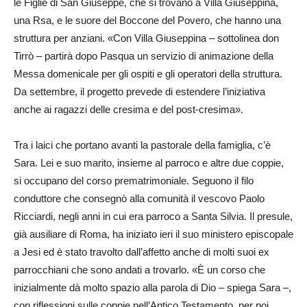
le Figlie di San Giuseppe, che si trovano a Villa Giuseppina,
una Rsa, e le suore del Boccone del Povero, che hanno una
struttura per anziani. «Con Villa Giuseppina – sottolinea don
Tirrò – partirà dopo Pasqua un servizio di animazione della
Messa domenicale per gli ospiti e gli operatori della struttura.
Da settembre, il progetto prevede di estendere l’iniziativa
anche ai ragazzi delle cresima e del post-cresima».
Tra i laici che portano avanti la pastorale della famiglia, c’è
Sara. Lei e suo marito, insieme al parroco e altre due coppie,
si occupano del corso prematrimoniale. Seguono il filo
conduttore che consegnò alla comunità il vescovo Paolo
Ricciardi, negli anni in cui era parroco a Santa Silvia. Il presule,
già ausiliare di Roma, ha iniziato ieri il suo ministero episcopale
a Jesi ed è stato travolto dall’affetto anche di molti suoi ex
parrocchiani che sono andati a trovarlo. «È un corso che
inizialmente dà molto spazio alla parola di Dio – spiega Sara –,
con riflessioni sulle coppie nell’Antico Testamento, per poi