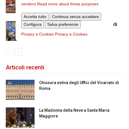
Compagni Martiri
vendors
Read more about these purposes
Accetta tutto
Continua senza accettare
La visita di Reina a Nostra Signora di
Configura
Salva preferenze
Guadalupe e San Filippo martire
Privacy e Cookies
Privacy e Cookies
Articoli recenti
Chiusura estiva degli Uffici del Vicariato di
Roma
La Madonna della Neve a Santa Maria
Maggiore