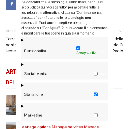
Se concordi che le tecnologie siano usate per questi
scopi, clicca su "Accetta tutto" per accettare tutte le
tecnologie. In alternativa, clicca su "Continua senza
accettare" per rifiutare tutte le tecnologie non
essenziali. Puoi anche scegliere per categoria
cliccando su "Configura". Puoi revocare il tuo consenso
Articolo precedente
Articolo successivo
e modificare le tue scelte in qualsiasi momento
Terremoto in Myanmar: il
E’ entrato nella luce della
conto corrente Caritas per
Resurrezione don Gerardo Di
l’emergenza
Paolo
Funzionalità
Always active
ARTICOLI CORRELATI
Social Media
DELLO STESSO AUTORE
Statistiche
Reina a S. Maria Ausiliatrice: «La
comunità è comunione»
Marketing
Il cardinale Reina a Santi Mario e
Manage options
Manage services
Manage