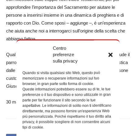
approfondire l’importanza del Sacramento per aiutare le
persone a inserirsi insieme in una dinamica di preghiera e di
rapporto con Dio. Come sposi – aggiunge –, è un’esperienza
che aiuta anche noi a interrogarci sull’origine della scelta che
abbiamo fatto».
Centro
preferenze
Qual è il motore che muove tutto? «È la preghiera – conclude il
sulla privacy
parroco –. Ogni giovedì organizziamo l’adorazione eucaristica
dalle 6 del mattino a mezzanotte. A turno, più di cento persone
Quando si visita qualsiasi sito Web, questo può
custodiscono il Santissimo durante tutta la giornata».
(di
memorizzare o recuperare informazioni sul tuo
browser, in gran parte sotto forma di cookie.
Giuseppe Muolo da Roma Sette)
Queste informazioni potrebbero essere su di te, le tue
preferenze o il tuo dispositivo e sono utilizzate in gran
parte per far funzionare il sito secondo le tue
30 marzo 2025
aspettative. Le informazioni di solito non ti identificano
direttamente, ma possono fornire un'esperienza Web
più personalizzata. Poiché rispettiamo il tuo diritto alla
privacy, è possibile scegliere di non consentire alcuni
tipi di cookie.