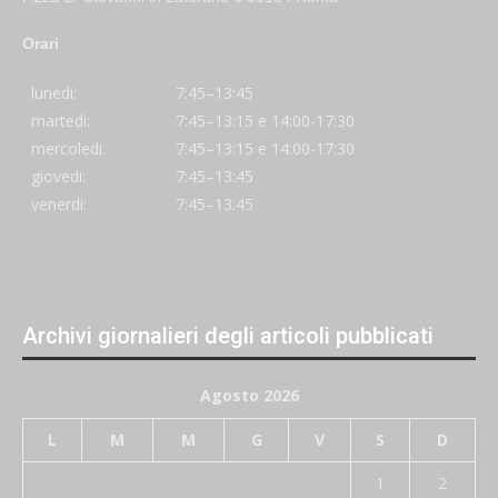
Orari
lunedi:
7:45–13:45
martedi:
7:45–13:15 e 14:00-17:30
mercoledi:
7:45–13:15 e 14:00-17:30
giovedi:
7:45–13:45
venerdi:
7:45–13:45
Archivi giornalieri degli articoli pubblicati
Agosto 2026
L
M
M
G
V
S
D
1
2