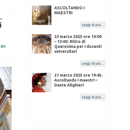
NDO I
ASCOLTANDO I
– MAESTRI DI
MAESTRI
.
A
22 Ott 2025
24
i
Leggi di più…
Leggi di più…
23 marzo 2025 ore 10:00
– 13:00. Ritiro di
raio
Quaresima per i docenti
universitari
14 Feb 2025
Leggi di più…
21 marzo 2025 ore 19:45.
Ascoltando i maestri –
Dante Alighieri
14 Feb 2025
Leggi di più…