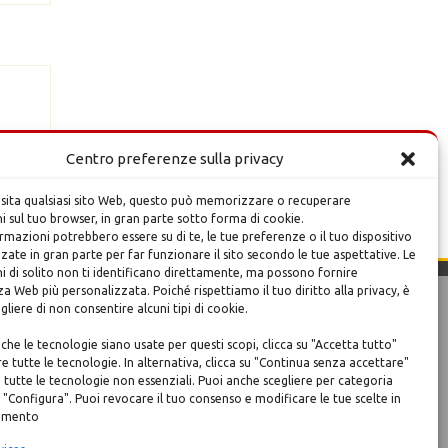
Centro preferenze sulla privacy
isita qualsiasi sito Web, questo può memorizzare o recuperare
 sul tuo browser, in gran parte sotto forma di cookie.
mazioni potrebbero essere su di te, le tue preferenze o il tuo dispositivo
zzate in gran parte per far funzionare il sito secondo le tue aspettative. Le
i di solito non ti identificano direttamente, ma possono fornire
a Web più personalizzata. Poiché rispettiamo il tuo diritto alla privacy, è
egliere di non consentire alcuni tipi di cookie.
rale
Credits.
Design e sviluppo
:
Mediaera srl
che le tecnologie siano usate per questi scopi, clicca su "Accetta tutto"
e tutte le tecnologie. In alternativa, clicca su "Continua senza accettare"
se
e tutte le tecnologie non essenziali. Puoi anche scegliere per categoria
o, 6
 "Configura". Puoi revocare il tuo consenso e modificare le tue scelte in
momento