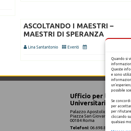
ASCOLTANDO I MAESTRI –
MAESTRI DI SPERANZA
Lina Santantonio
Eventi
Quando si v
informazioni
Queste infor
e sono utili
informazion
un'esperienz
possibile sc
Ufficio per la Pasto
Se concordi 
Universitaria
per accettar
Palazzo Apostolico Lateranen
per rifiutar
Piazza San Giovanni in Lateran
cliccando su
00184 Roma
qualsiasi 
Telefoni
: 06.698.86584-86342