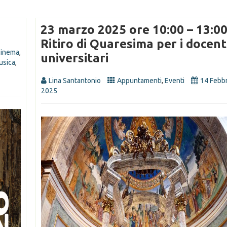
ASCOLTA
MAESTRI 
23 marzo 2025 ore 10:00 – 13:00
SPERANZ
08 Nov 20
Ritiro di Quaresima per i docent
inema
,
universitari
usica
,
Lina Santantonio
Appuntamenti
,
Eventi
14 Febb
2025