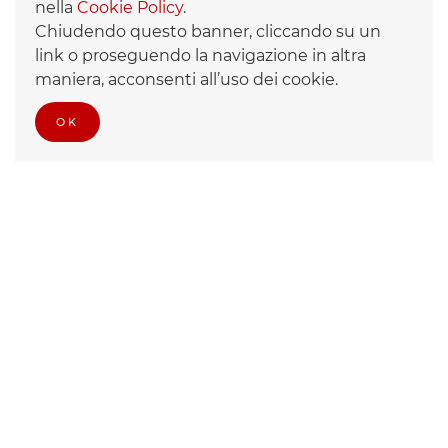
nella
Cookie Policy
.
dall’ingresso del Palazzo del Vicariato.
Chiudendo questo banner, cliccando su un
link o proseguendo la navigazione in altra
Per eventuali urgenze contattare l’Ufficio:
maniera, acconsenti all’uso dei cookie.
Tel. 06.69886217 - 06.69886258
Mail:
ufficiovitaconsacrata@diocesidiroma.it
OK
Convegno Ordo Viduarum
SCARICA IL VOLANTINO