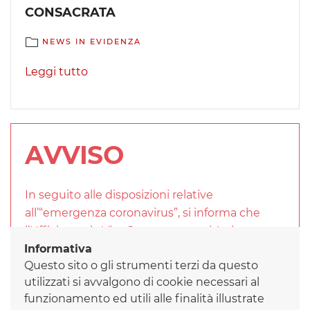
CONSACRATA
NEWS IN EVIDENZA
Leggi tutto
AVVISO
In seguito alle disposizioni relative
all’“emergenza coronavirus”, si informa che
l’Ufficio per la Vita Consacrata aprirà al
Informativa
pubblico il martedì e il giovedì dalle ore 8.45
Questo sito o gli strumenti terzi da questo
alle ore 12.45 fino a nuove disposizioni.
utilizzati si avvalgono di cookie necessari al
Obbligatorio l’uso di guanti e mascherina
funzionamento ed utili alle finalità illustrate
rispettando la distanza di sicurezza fin