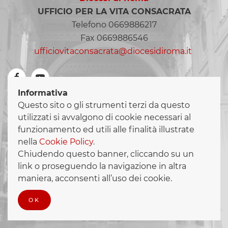
UFFICIO PER LA VITA CONSACRATA
Telefono 0669886217
Fax 0669886546
ufficiovitaconsacrata@diocesidiroma.it
Informativa
Questo sito o gli strumenti terzi da questo
LINK UTILI
utilizzati si avvalgono di cookie necessari al
diocesidiroma.it
funzionamento ed utili alle finalità illustrate
congregazionevitaconsacrata.va
nella
Cookie Policy
.
Chiudendo questo banner, cliccando su un
link o proseguendo la navigazione in altra
LOGIN
maniera, acconsenti all’uso dei cookie.
Ufficio Vita Consacrata Copyright 2021 - Tutti i diritti
riservati -
OK