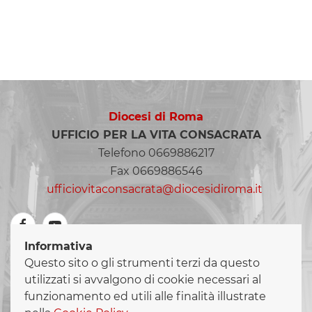
Diocesi di Roma
UFFICIO PER LA VITA CONSACRATA
Telefono 0669886217
Fax 0669886546
ufficiovitaconsacrata@diocesidiroma.it
Informativa
Questo sito o gli strumenti terzi da questo
LINK UTILI
utilizzati si avvalgono di cookie necessari al
diocesidiroma.it
funzionamento ed utili alle finalità illustrate
congregazionevitaconsacrata.va