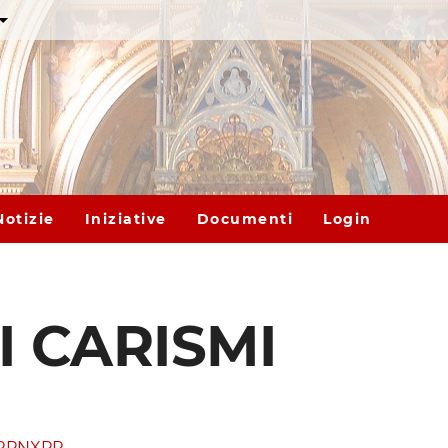
Notizie
Iniziative
Documenti
Login
I CARISMI
fRPNXPP