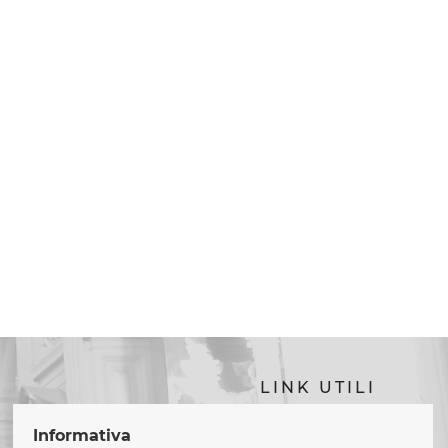
LINK UTILI
diocesidiroma.it
Informativa
congregazionevitaconsacrata.va