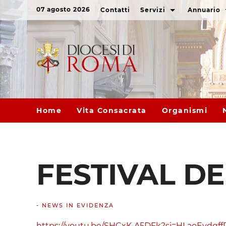
07 agosto 2026
Contatti
Servizi
Annuario
Home
Vita Consacrata
Organismi
FESTIVAL DE
-
NEWS IN EVIDENZA
https://youtu.be/SHCxK-A5DFk?si=HLaoEydqf