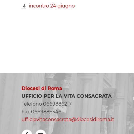
incontro 24 giugno
Diocesi di Roma
UFFICIO PER LA VITA CONSACRATA
Telefono 0669886217
Fax 0669886546
ufficiovitaconsacrata@diocesidiroma.it